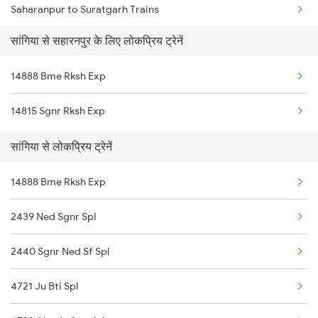
Saharanpur to Suratgarh Trains
Sangaria to Samastipur Trains
सांगिया से सहारनपुर के लिए लोकप्रिय ट्रेनें
Saharanpur to Samastipur Trains
Sangaria to Bhatni Trains
14888 Bme Rksh Exp
Saharanpur to Shahjahanpur Trains
Sangaria to Hajipur Trains
14815 Sgnr Rksh Exp
Saharanpur to Sasaram Trains
Sangaria to Jalandhar Trains
सांगिया से लोकप्रिय ट्रेनें
Saharanpur to Surat Trains
14888 Bme Rksh Exp
Saharanpur to Siwan Trains
2439 Ned Sgnr Spl
Saharanpur to Shmata Vd Katra Trains
2440 Sgnr Ned Sf Spl
Saharanpur to Shivpuri Trains
4721 Ju Bti Spl
Saharanpur to Jamshedpur Trains