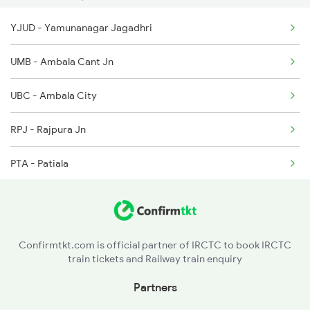
YJUD - Yamunanagar Jagadhri
2231 Cdg Festivl Spl
9749 Sog Bti Spl
UMB - Ambala Cant Jn
2232 Lko Festivl Spl
UBC - Ambala City
2237 Jat Festival Spl
RPJ - Rajpura Jn
2238 Bsb Festival Spl
PTA - Patiala
2317 Koaa Asr Spl
NBA - Nabha
2318 Asr Koaa Sf Spl
DUI - Dhuri Jn
Confirmtkt.com is official partner of IRCTC to book IRCTC
train tickets and Railway train enquiry
BNN - Barnala
Partners
PUL - Rampura Phul