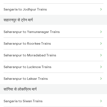
Sangaria to Jodhpur Trains
सहारनपुर से ट्रेन मार्ग
Sangaria to Dhuri Trains
Saharanpur to Yamunanagar Trains
Sangaria to Patiala Trains
Saharanpur to Roorkee Trains
Sangaria to Pathankot Trains
Saharanpur to Moradabad Trains
Sangaria to Roorkee Trains
Saharanpur to Lucknow Trains
Sangaria to Rishikesh Trains
Saharanpur to Laksar Trains
Sangaria to Rampur Trains
सांगिया से लोकप्रिय मार्ग
Saharanpur to Rajpura Trains
Sangaria to Samastipur Trains
Sangaria to Siwan Trains
Saharanpur to Phagwara Trains
Sangaria to Siwan Trains