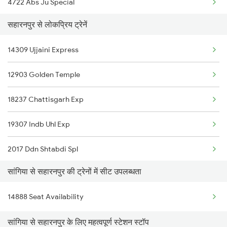
4722 Abs Ju Special
Saharanpur to Tundla Trains
सहारनपुर से लोकप्रिय ट्रेनें
4887 Bme Festival Spl
14309 Ujjaini Express
4888 Rksh Festvl Spl
12903 Golden Temple
5909 Dbrg Lgh Express
18237 Chattisgarh Exp
5910 Avadh Assam Spl
19307 Indb Uhl Exp
9221 Adi Jat Spl
2017 Ddn Shtabdi Spl
9222 Jat Adi Spl
सांगिया से सहारनपुर की ट्रेनों में सीट उपलब्धता
2018 Dehradun Sht Spl
9225 Ju Jat Exp Spl
14888 Seat Availability
2053 Jan Shatbdi Spl
9226 Jat Ju Spl
सांगिया से सहारनपुर के लिए महत्वपूर्ण स्टेशन स्टॉप
2054 Asr Hw Jan Spl
9750 Bti Sog Spl