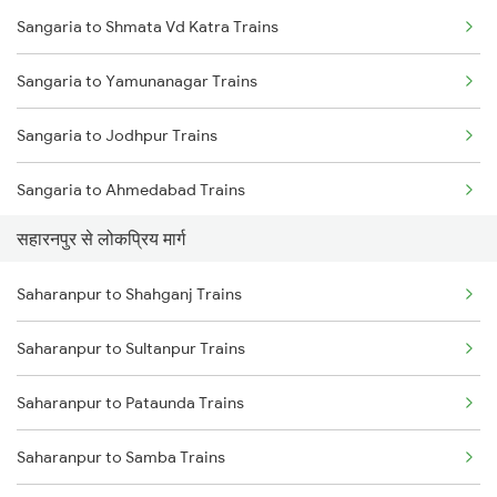
Sangaria to Shmata Vd Katra Trains
Saharanpur to Bareilly Trains
Sangaria to Shmata Vd Katra Trains
Sangaria to Yamunanagar Trains
Saharanpur to Jalandhar Trains
Sangaria to Jodhpur Trains
Sangaria to Ahmedabad Trains
सहारनपुर से लोकप्रिय मार्ग
Sangaria to Dhuri Trains
Saharanpur to Shahganj Trains
Sangaria to Bikaner Trains
Saharanpur to Sultanpur Trains
Sangaria to Jammu Trains
Saharanpur to Pataunda Trains
Sangaria to Hanumangarh Trains
Saharanpur to Samba Trains
Sangaria to Mansi Trains