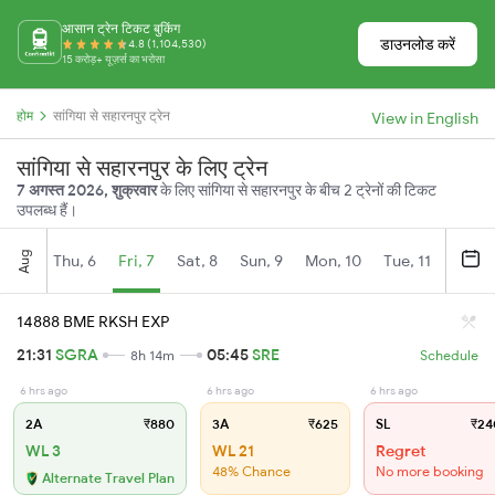
आसान ट्रेन टिकट बुकिंग
डाउनलोड करें
4.8 (1,104,530)
15 करोड़+ यूज़र्स का भरोसा
होम
सांगिया से सहारनपुर ट्रेन
View in English
सांगिया से सहारनपुर के लिए ट्रेन
7 अगस्त 2026, शुक्रवार
के लिए सांगिया से सहारनपुर के बीच 2 ट्रेनों की टिकट
उपलब्ध हैं।
Aug
Thu, 6
Fri, 7
Sat, 8
Sun, 9
Mon, 10
Tue, 11
Wed, 
14888 BME RKSH EXP
21:31
SGRA
05:45
SRE
8h 14m
Schedule
6 hrs ago
6 hrs ago
6 hrs ago
2A
₹880
3A
₹625
SL
₹24
WL 3
WL 21
Regret
48% Chance
No more booking
Alternate Travel Plan