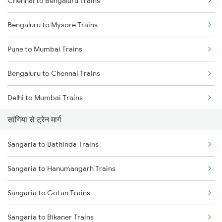
Chennai to Bengaluru Trains
Bengaluru to Mysore Trains
Pune to Mumbai Trains
Bengaluru to Chennai Trains
Delhi to Mumbai Trains
सांगिया से ट्रेन मार्ग
Mumbai to Pune Trains
Sangaria to Bathinda Trains
Delhi to Jammu Trains
Sangaria to Hanumangarh Trains
Mumbai to Delhi Trains
Sangaria to Gotan Trains
Mumbai to Goa Trains
Sangaria to Bikaner Trains
Chennai to Coimbatore Trains