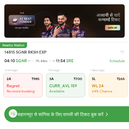
Nearby Station
14815 SGNR RKSH EXP
04:10
SGNR
11:54
SRE
7h 44m
Schedule
6 hrs ago
1 hrs ago
1 days ago
2A
₹985
3A
₹700
SL
₹265
Regret
CURR_AVL 159
WL 24
No more booking
Available
64% Chance
सहारनपुर से सांगिया के लिए वापसी की टिकट बुक करें