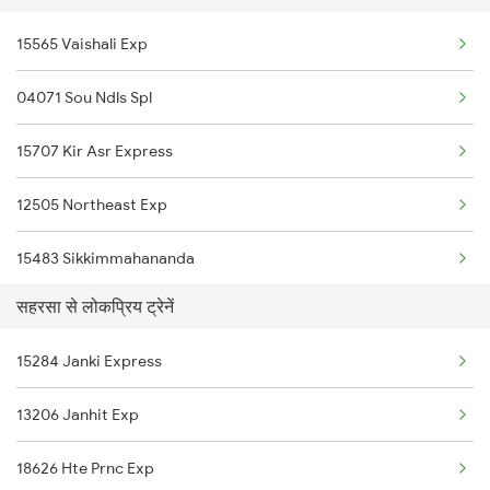
15565 Vaishali Exp
Etawah to Samastipur Trains
04071 Sou Ndls Spl
Etawah to Saharanpur Trains
15707 Kir Asr Express
Etawah to Shamshabad Town Trains
12505 Northeast Exp
Etawah to Surat Trains
15483 Sikkimmahananda
Etawah to Shmata Vd Katra Trains
सहरसा से लोकप्रिय ट्रेनें
Etawah to Jamshedpur Trains
15284 Janki Express
Etawah to Udhampur Trains
13206 Janhit Exp
18626 Hte Prnc Exp