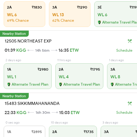
2A
₹1830
3A
₹1290
3E
₹119
WL 6
WL 13
WL 6
69% Chance
62% Chance
Alternate Travel Pl
Nearby Station
12505 NORTHEAST EXP
01:39
KGG
16:35
ETW
14h 56m
Schedule
2 days ago
11 hrs ago
1 days ago
1A
₹2980
2A
₹1795
3A
WL 1
WL 4
WL 8
Alternate Travel Plan
Alternate Travel Plan
Alternate Tr
Nearby Station
15483 SIKKIMMAHANANDA
22:33
KGG
15:03
ETW
16h 30m
Schedule
0 sec ago
10 days ago
3 days ago
1A
₹2895
2A
₹1735
3A
₹