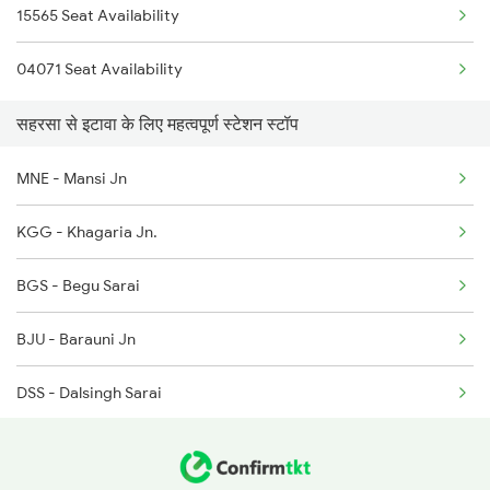
15565 Seat Availability
2225 Kaifiyat Sf Spl
3228 Rjpb Shc Spl
04071 Seat Availability
2226 Kaifiyat Sf Spl
5529 Shc Anvt Spl
सहरसा से इटावा के लिए महत्वपूर्ण स्टेशन स्टॉप
2304 Poorva Exp Spl
5530 Shc Festval Spl
MNE - Mansi Jn
2381 Hwh Ndls Spl
KGG - Khagaria Jn.
2382 Poorva Exp Spl
BGS - Begu Sarai
2385 Hwh Ju Spl
BJU - Barauni Jn
2386 Ju Hwh Sf Spl
DSS - Dalsingh Sarai
2387 Hwh Bkn Spl
SPJ - Samastipur Jn
2388 Bkn Hwh Sf Spl