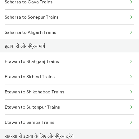
Saharsa to Gaya Trains
Saharsa to Sonepur Trains
Saharsa to Aligarh Trains
इटावा से लोकप्रिय मार्ग
Saharsa to Amritsar Trains
Etawah to Shahganj Trains
Saharsa to Bandel Trains
Etawah to Sirhind Trains
Saharsa to Bareilly Trains
Etawah to Shikohabad Trains
Saharsa to Begusarai Trains
Etawah to Sultanpur Trains
Saharsa to Baro Trains
Etawah to Samba Trains
सहरसा से इटावा के लिए लोकप्रिय ट्रेनें
Etawah to Sarai Mir Trains