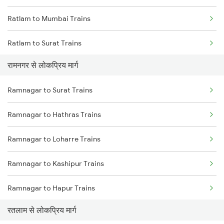
Ratlam to Mumbai Trains
Ratlam to Surat Trains
रामनगर से लोकप्रिय मार्ग
Ramnagar to Surat Trains
Ramnagar to Hathras Trains
Ramnagar to Loharre Trains
Ramnagar to Kashipur Trains
Ramnagar to Hapur Trains
रतलाम से लोकप्रिय मार्ग
Ramnagar to Alwar Trains