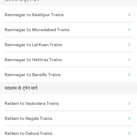
Mumbai to Pune Trains
Ramnagar to Kashipur Trains
Delhi to Jammu Trains
Ramnagar to Moradabad Trains
Mumbai to Delhi Trains
Ramnagar to Lal Kuan Trains
Mumbai to Goa Trains
Ramnagar to Hathras Trains
Chennai to Coimbatore Trains
Ramnagar to Bareilly Trains
रतलाम से ट्रेन मार्ग
Ramnagar to New Delhi Trains
Ratlam to Vadodara Trains
Ramnagar to Mathura Trains
Ratlam to Nagda Trains
Ratlam to Dahod Trains