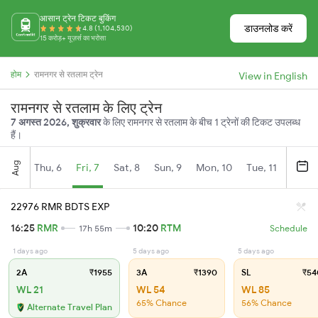
आसान ट्रेन टिकट बुकिंग
डाउनलोड करें
4.8 (1,104,530)
15 करोड़+ यूज़र्स का भरोसा
होम
रामनगर से रतलाम ट्रेन
View in English
रामनगर से रतलाम के लिए ट्रेन
7 अगस्त 2026, शुक्रवार
के लिए रामनगर से रतलाम के बीच 1 ट्रेनों की टिकट उपलब्ध
हैं।
Aug
Thu, 6
Fri, 7
Sat, 8
Sun, 9
Mon, 10
Tue, 11
Wed, 
22976 RMR BDTS EXP
16:25
RMR
10:20
RTM
17h 55m
Schedule
1 days ago
5 days ago
5 days ago
2A
₹1955
3A
₹1390
SL
₹54
WL 21
WL 54
WL 85
65% Chance
56% Chance
Alternate Travel Plan