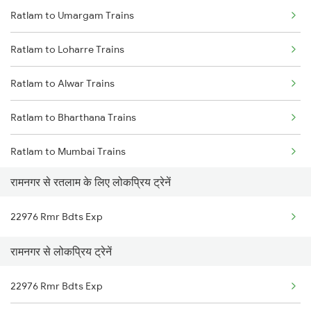
Ratlam to Umargam Trains
Ramnagar to Jaisalmer Trains
Ratlam to Loharre Trains
Ramnagar to Godhra Trains
Ratlam to Alwar Trains
Ramnagar to Ramganj Mandi Trains
Ratlam to Bharthana Trains
Ramnagar to Vapi Trains
Ratlam to Mumbai Trains
रामनगर से रतलाम के लिए लोकप्रिय ट्रेनें
Ratlam to Bamnia Trains
22976 Rmr Bdts Exp
Ratlam to Bettiah Trains
रामनगर से लोकप्रिय ट्रेनें
Ratlam to Hingoli Trains
22976 Rmr Bdts Exp
Ratlam to Fatehnagar Trains