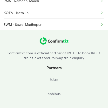
RMA - Ramganj Mandi
12528 Cdg Rmr Sf Exp
KOTA - Kota Jn
15055 Af Rmr Express
SWM - Sawai Madhopur
15056 Rmr Af Exp
GGC - Gangapur City
BTE - Bharatpur Jn
Confirmtkt.com is official partner of IRCTC to book IRCTC
train tickets and Railway train enquiry
AH - Achhnera Jn
Partners
MTJ - Mathura Jn
ixigo
HTC - Hathras City
abhibus
KSJ - Kasganj
BEM - Budaun