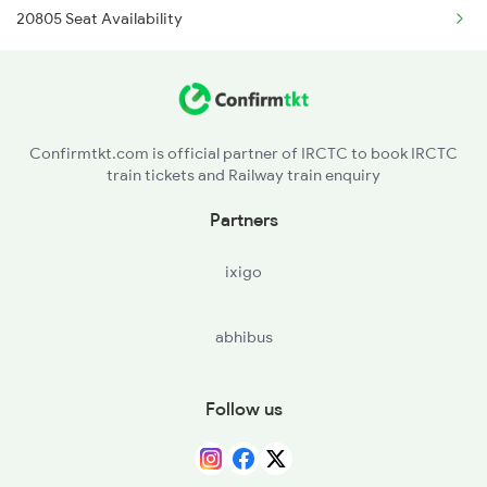
20805 Seat Availability
19490 Gkp Adi Express
2375 Tbm Jsme Exp
22912 Shipra Express
2376 Jsme Tbm Sf Spl
22170 Rkmp Humsafar
2409 Hte Ers Spl
Confirmtkt.com is official partner of IRCTC to book IRCTC
train tickets and Railway train enquiry
11466 Jbp Somnath Exp
Partners
1057 Csmt Asr Special
ixigo
1058 Asr Csmt Spl
abhibus
1071 Ltt Bsb Spl
1072 Kamayani Exp Spl
Follow us
1077 Pune Jat Spl