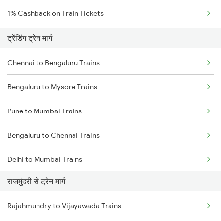
1% Cashback on Train Tickets
ट्रेंडिंग ट्रेन मार्ग
Chennai to Bengaluru Trains
Bengaluru to Mysore Trains
Pune to Mumbai Trains
Bengaluru to Chennai Trains
Delhi to Mumbai Trains
राजमुंदरी से ट्रेन मार्ग
Mumbai to Pune Trains
Rajahmundry to Vijayawada Trains
Delhi to Jammu Trains