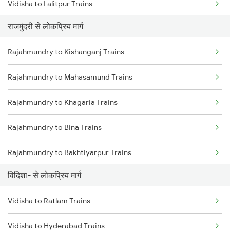
Vidisha to Lalitpur Trains
Rajahmundry to Nellore Trains
राजमुंदरी से लोकप्रिय मार्ग
Vidisha to Agra Trains
Rajahmundry to Khurdha Trains
Rajahmundry to Kishanganj Trains
Vidisha to Itarsi Trains
Rajahmundry to Mahasamund Trains
Vidisha to Mandi Bamora Trains
Rajahmundry to Khagaria Trains
Vidisha to New Delhi Trains
Rajahmundry to Bina Trains
Rajahmundry to Bakhtiyarpur Trains
विदिशा- से लोकप्रिय मार्ग
Rajahmundry to Gadag Trains
Vidisha to Ratlam Trains
Rajahmundry to Jangaon Trains
Vidisha to Hyderabad Trains
Rajahmundry to Koppal Trains