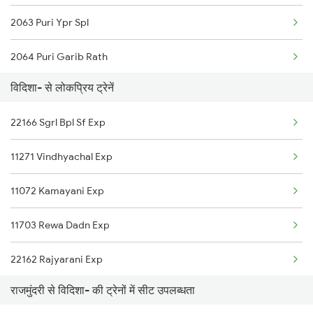
2063 Puri Ypr Spl
Vidisha to Satna Trains
2064 Puri Garib Rath
Vidisha to Shmata Vd Katra Trains
विदिशा- से लोकप्रिय ट्रेनें
2071 Bbs Tpty Spl
Vidisha to Jamshedpur Trains
22166 Sgrl Bpl Sf Exp
2072 Tpty Bbs Spl
Vidisha to Tikamgarh Trains
11271 Vindhyachal Exp
2085 Sbp Ned Spl
11072 Kamayani Exp
2086 Ned Sbp Spl
11703 Rewa Dadn Exp
2249 Sbc Ntsk Special
22162 Rajyarani Exp
2250 Ntsk Sbc Special
राजमुंदरी से विदिशा- की ट्रेनों में सीट उपलब्धता
18236 Bsp Bpl Pas Exp
2253 Ypr Bgp Fest Spl