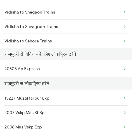
Vidisha to Shegaon Trains
Rajahmundry to Bokaro Steel City Trains
Vidisha to Sevagram Trains
Rajahmundry to Gajapatinagaram Trains
Vidisha to Sehore Trains
Rajahmundry to Balugaon Trains
राजमुंदरी से विदिशा- के लिए लोकप्रिय ट्रेनें
Vidisha to Saugor Trains
Rajahmundry to Durgapur Trains
20805 Ap Express
Vidisha to Singrauli Trains
राजमुंदरी से लोकप्रिय ट्रेनें
Vidisha to Shujalpur Trains
15227 Muzaffarpur Exp
Vidisha to Samarlakota Trains
2007 Vskp Mas Sf Spl
Vidisha to Gotegaon Trains
2008 Mas Vskp Exp
Vidisha to Surat Trains