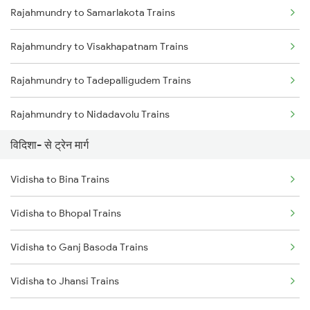
Rajahmundry to Samarlakota Trains
Mumbai to Delhi Trains
Rajahmundry to Visakhapatnam Trains
Mumbai to Goa Trains
Rajahmundry to Tadepalligudem Trains
Chennai to Coimbatore Trains
Rajahmundry to Nidadavolu Trains
विदिशा- से ट्रेन मार्ग
Rajahmundry to Anakapalle Trains
Vidisha to Bina Trains
Rajahmundry to Vizianagaram Trains
Vidisha to Bhopal Trains
Rajahmundry to Tuni Trains
Vidisha to Ganj Basoda Trains
Rajahmundry to Brahmapur Trains
Vidisha to Jhansi Trains
Rajahmundry to Bhubaneswar Trains