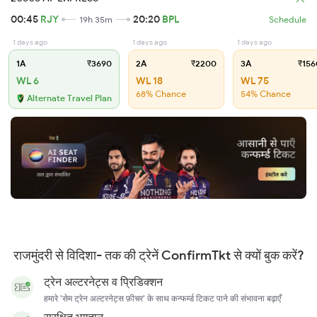
00:45
RJY
20:20
BPL
19h 35m
Schedule
1 days ago
1 days ago
1 days ago
1A
₹3690
2A
₹2200
3A
₹156
WL 6
WL 18
WL 75
68% Chance
54% Chance
Alternate Travel Plan
राजमुंदरी से विदिशा- तक की ट्रेनें ConfirmTkt से क्यों बुक करें?
ट्रेन अल्टरनेट्स व प्रिडिक्शन
हमारे 'सेम ट्रेन अल्टरनेट्स फ़ीचर' के साथ कन्फर्म्ड टिकट पाने की संभावना बढ़ाएँ