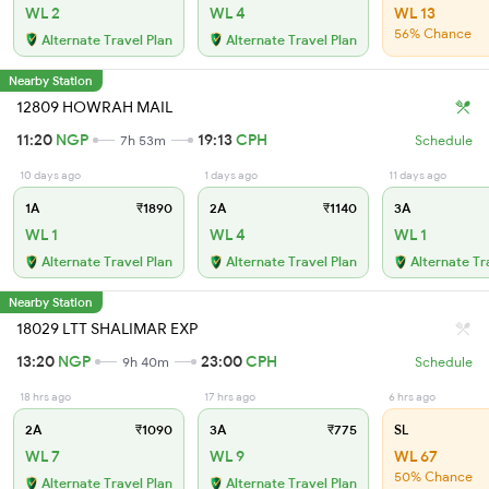
WL 2
WL 4
WL 13
56% Chance
Alternate Travel Plan
Alternate Travel Plan
Nearby Station
12809 HOWRAH MAIL
11:20
NGP
19:13
CPH
7h 53m
Schedule
10 days ago
1 days ago
11 days ago
1A
₹1890
2A
₹1140
3A
WL 1
WL 4
WL 1
Alternate Travel Plan
Alternate Travel Plan
Alternate Tr
Nearby Station
18029 LTT SHALIMAR EXP
13:20
NGP
23:00
CPH
9h 40m
Schedule
18 hrs ago
17 hrs ago
6 hrs ago
2A
₹1090
3A
₹775
SL
WL 7
WL 9
WL 67
50% Chance
Alternate Travel Plan
Alternate Travel Plan