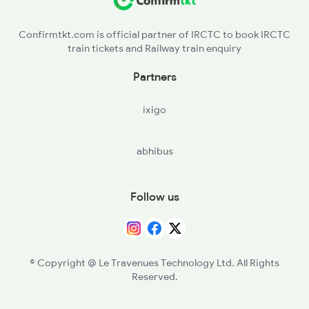
NIA - Janjgir Naila
Confirmtkt.com is official partner of IRCTC to book IRCTC
train tickets and Railway train enquiry
AKT - Akaltara
Partners
JRMG - Jairamnagar
ixigo
BSP - Bilaspur Jn
abhibus
BYL - Belha
BYT - Bhatapara
Follow us
TLD - Tilda
R - Raipur Jn
© Copyright @ Le Travenues Technology Ltd. All Rights
Reserved.
BPHB - Bhilai Power House