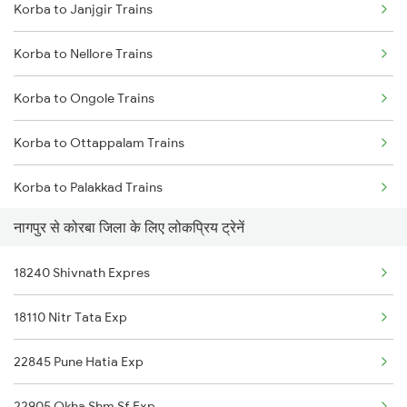
Korba to Janjgir Trains
Nagpur to Kalameshwar Trains
Korba to Nagbhir Trains
Korba to Nellore Trains
Nagpur to Kottayam Trains
Korba to New Delhi Trains
Korba to Ongole Trains
Nagpur to Khurdha Trains
Korba to Ottappalam Trains
Nagpur to Kurduwadi Trains
Korba to Palakkad Trains
Nagpur to Kareli Trains
नागपुर से कोरबा जिला के लिए लोकप्रिय ट्रेनें
Korba to Kollam Trains
Nagpur to Kayamkulam Trains
18240 Shivnath Expres
Korba to Raipur Trains
Nagpur to Kamakhya Trains
18110 Nitr Tata Exp
Korba to Rayagada Trains
22845 Pune Hatia Exp
Korba to Rajnandgaon Trains
22905 Okha Shm Sf Exp