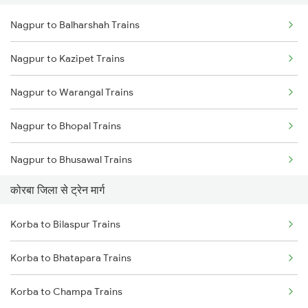
Nagpur to Balharshah Trains
Delhi to Jammu Trains
Nagpur to Kazipet Trains
Mumbai to Delhi Trains
Nagpur to Warangal Trains
Mumbai to Goa Trains
Nagpur to Bhopal Trains
Chennai to Coimbatore Trains
Nagpur to Bhusawal Trains
कोरबा जिला से ट्रेन मार्ग
Nagpur to Itarsi Trains
Korba to Bilaspur Trains
Nagpur to Akola Trains
Korba to Bhatapara Trains
Nagpur to Kachhbali Trains
Korba to Champa Trains
Nagpur to Jhansi Trains