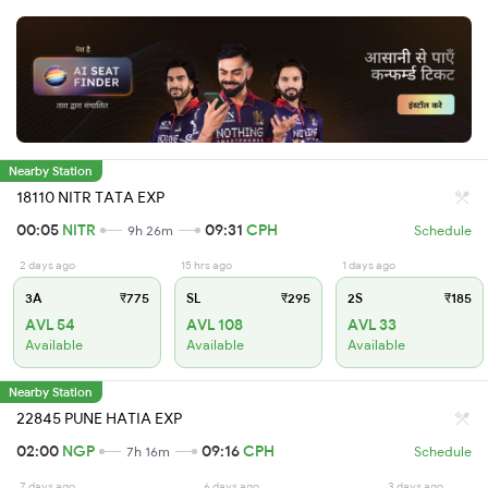
Nearby Station
18110 NITR TATA EXP
00:05
NITR
09:31
CPH
9h 26m
Schedule
2 days ago
15 hrs ago
1 days ago
3A
₹775
SL
₹295
2S
₹185
AVL 54
AVL 108
AVL 33
Available
Available
Available
Nearby Station
22845 PUNE HATIA EXP
02:00
NGP
09:16
CPH
7h 16m
Schedule
7 days ago
6 days ago
3 days ago