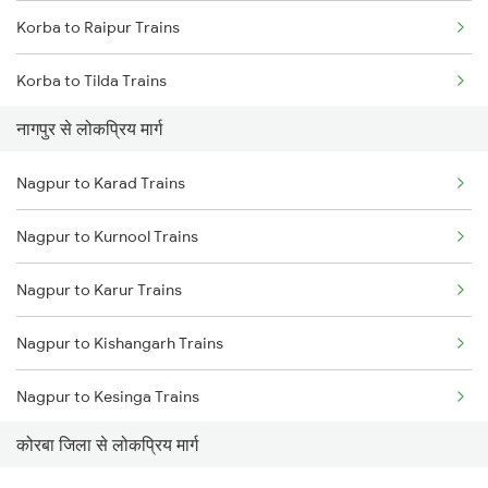
Korba to Raipur Trains
Korba to Tilda Trains
नागपुर से लोकप्रिय मार्ग
Korba to Janjgir Trains
Nagpur to Karad Trains
Korba to Rajnandgaon Trains
Nagpur to Kurnool Trains
Korba to Durg Trains
Nagpur to Karur Trains
Korba to Kachhbali Trains
Nagpur to Kishangarh Trains
Korba to Kamptee Trains
Nagpur to Kesinga Trains
Korba to Tumsar Trains
कोरबा जिला से लोकप्रिय मार्ग
Nagpur to Kasara Trains
Korba to Kharharkuda Trains