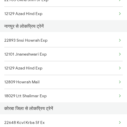
Korba to Salem Trains
12129 Azad Hind Exp
Korba to Bengaluru Trains
नागपुर से लोकप्रिय ट्रेनें
12809 Howrah Mail
Korba to Hyderabad Trains
22893 Snsi Howrah Exp
18029 Ltt Shalimar Exp
12101 Jnaneshwari Exp
12833 Adi Hwh Exp
12129 Azad Hind Exp
12809 Howrah Mail
18029 Ltt Shalimar Exp
कोरबा जिला से लोकप्रिय ट्रेनें
12833 Adi Hwh Exp
22648 Kcvl Krba Sf Ex
12859 Gitanjali Exp