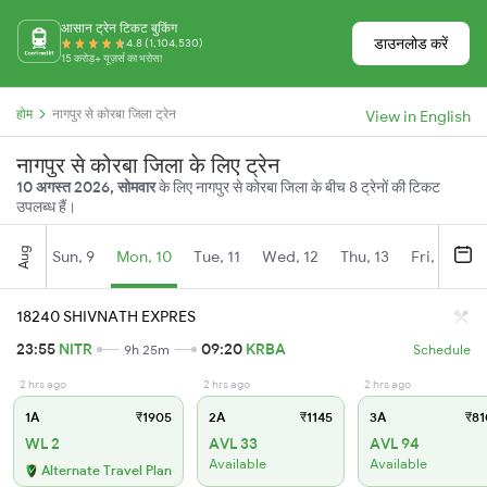
आसान ट्रेन टिकट बुकिंग
डाउनलोड करें
4.8 (1,104,530)
15 करोड़+ यूज़र्स का भरोसा
होम
नागपुर से कोरबा जिला ट्रेन
View in English
नागपुर से कोरबा जिला के लिए ट्रेन
10 अगस्त 2026, सोमवार
के लिए नागपुर से कोरबा जिला के बीच 8 ट्रेनों की टिकट
उपलब्ध हैं।
Aug
Sun, 9
Mon, 10
Tue, 11
Wed, 12
Thu, 13
Fri, 14
S
18240 SHIVNATH EXPRES
23:55
NITR
09:20
KRBA
9h 25m
Schedule
2 hrs ago
2 hrs ago
2 hrs ago
1A
₹1905
2A
₹1145
3A
₹81
WL 2
AVL 33
AVL 94
Available
Available
Alternate Travel Plan