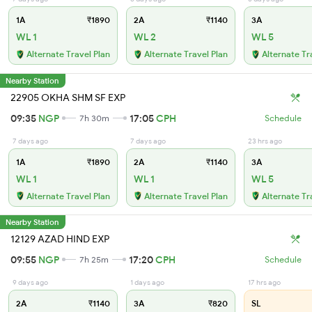
1A
₹1890
2A
₹1140
3A
WL 1
WL 2
WL 5
Alternate Travel Plan
Alternate Travel Plan
Alternate Tr
Nearby Station
22905 OKHA SHM SF EXP
09:35
NGP
17:05
CPH
7h 30m
Schedule
7 days ago
7 days ago
23 hrs ago
1A
₹1890
2A
₹1140
3A
WL 1
WL 1
WL 5
Alternate Travel Plan
Alternate Travel Plan
Alternate Tr
Nearby Station
12129 AZAD HIND EXP
09:55
NGP
17:20
CPH
7h 25m
Schedule
9 days ago
1 days ago
17 hrs ago
2A
₹1140
3A
₹820
SL