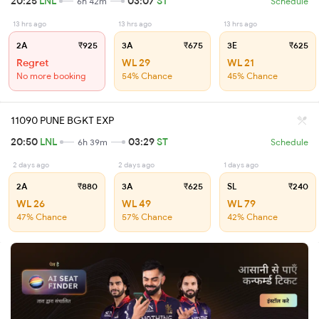
20:25
LNL
03:07
ST
6h 42m
Schedule
13 hrs ago
13 hrs ago
13 hrs ago
2A
₹925
3A
₹675
3E
₹625
Regret
WL 29
WL 21
No more booking
54% Chance
45% Chance
11090 PUNE BGKT EXP
20:50
LNL
03:29
ST
6h 39m
Schedule
2 days ago
2 days ago
1 days ago
2A
₹880
3A
₹625
SL
₹240
WL 26
WL 49
WL 79
47% Chance
57% Chance
42% Chance