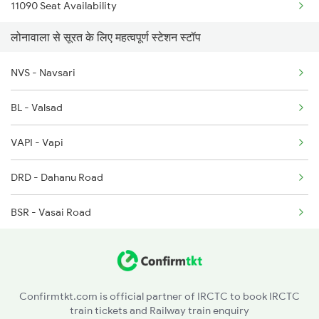
11090 Seat Availability
लोनावाला से सूरत के लिए महत्वपूर्ण स्टेशन स्टॉप
NVS - Navsari
BL - Valsad
VAPI - Vapi
DRD - Dahanu Road
BSR - Vasai Road
BIRD - Bhivandi Road
KYN - Kalyan Jn
Confirmtkt.com is official partner of IRCTC to book IRCTC
train tickets and Railway train enquiry
KJT - Karjat