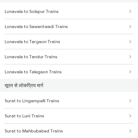
Lonavala to Solapur Trains
Lonavala to Sawantwadi Trains
Lonavala to Targaon Trains
Lonavala to Tandur Trains
Lonavala to Talegaon Trains
सूरत से लोकप्रिय मार्ग
Lonavala to Thane Trains
Surat to Lingampalli Trains
Lonavala to Tirupati Trains
Surat to Luni Trains
Lonavala to Thiruvalla Trains
Surat to Mahbubabad Trains
Lonavala to Tadipatri Trains