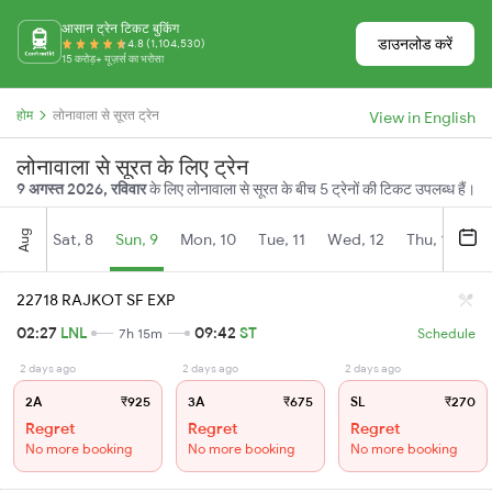
आसान ट्रेन टिकट बुकिंग
डाउनलोड करें
4.8 (1,104,530)
15 करोड़+ यूज़र्स का भरोसा
होम
लोनावाला से सूरत ट्रेन
View in English
लोनावाला से सूरत के लिए ट्रेन
9 अगस्त 2026, रविवार
के लिए लोनावाला से सूरत के बीच 5 ट्रेनों की टिकट उपलब्ध हैं।
Aug
Sat, 8
Sun, 9
Mon, 10
Tue, 11
Wed, 12
Thu, 13
Fr
22718 RAJKOT SF EXP
02:27
LNL
09:42
ST
7h 15m
Schedule
2 days ago
2 days ago
2 days ago
2A
₹925
3A
₹675
SL
₹270
Regret
Regret
Regret
No more booking
No more booking
No more booking