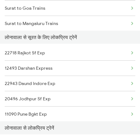
Surat to Goa Trains
Lonavala to Tiruppur Trains
Surat to Mangaluru Trains
Lonavala to Thiruvananthapuram Trains
लोनावाला से सूरत के लिए लोकप्रिय ट्रेनें
Surat to Chennai Trains
Lonavala to Hubli Trains
22718 Rajkot Sf Exp
Surat to Mau Trains
Lonavala to Ujjain Trains
12493 Darshan Express
Surat to Bhinmal Trains
22943 Daund Indore Exp
Surat to Mancherial Trains
20496 Jodhpur Sf Exp
Surat to Modinagar Trains
11090 Pune Bgkt Exp
Surat to Mandsaur Trains
लोनावाला से लोकप्रिय ट्रेनें