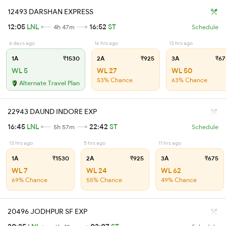
12493 DARSHAN EXPRESS
12:05
LNL
16:52
ST
4h 47m
Schedule
6 days ago
16 hrs ago
13 hrs ago
1A
₹1530
2A
₹925
3A
₹67
WL 5
WL 27
WL 50
53% Chance
63% Chance
Alternate Travel Plan
22943 DAUND INDORE EXP
16:45
LNL
22:42
ST
5h 57m
Schedule
13 hrs ago
5 hrs ago
11 hrs ago
1A
₹1530
2A
₹925
3A
₹675
WL 7
WL 24
WL 62
69% Chance
55% Chance
49% Chance
20496 JODHPUR SF EXP