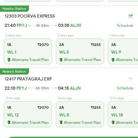
Nearby Station
12303 POORVA EXPRESS
21:40
PRYJ
03:38
ALJN
5h 58m
Schedule
2 days ago
2 days ago
1 days ago
1A
₹2070
2A
₹1255
3A
WL 1
WL 5
WL 9
Alternate Travel Plan
Alternate Travel Plan
Alternate Tr
Nearby Station
12417 PRAYAGRAJ EXP
22:10
PRYJ
04:15
ALJN
6h 05m
Schedule
17 hrs ago
14 hrs ago
12 hrs ago
1A
₹2070
2A
₹1255
3A
WL 12
WL 8
WL 18
Alternate Travel Plan
Alternate Travel Plan
Alternate Tr