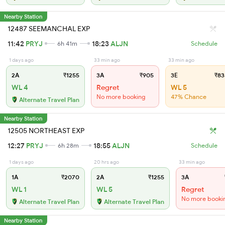
Nearby Station
12487 SEEMANCHAL EXP
11:42
PRYJ
18:23
ALJN
6h 41m
Schedule
1 days ago
33 min ago
33 min ago
2A
₹1255
3A
₹905
3E
₹83
WL 4
Regret
WL 5
No more booking
47% Chance
Alternate Travel Plan
Nearby Station
12505 NORTHEAST EXP
12:27
PRYJ
18:55
ALJN
6h 28m
Schedule
1 days ago
20 hrs ago
33 min ago
1A
₹2070
2A
₹1255
3A
WL 1
WL 5
Regret
No more booki
Alternate Travel Plan
Alternate Travel Plan
Nearby Station