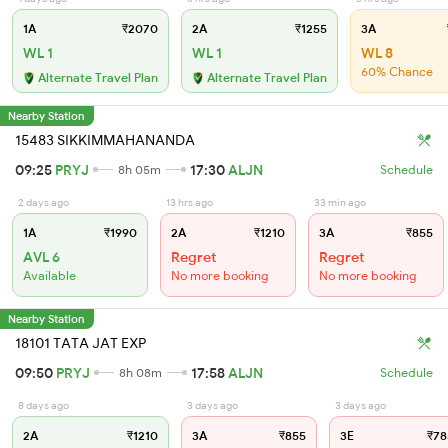
1A
₹2070
2A
₹1255
3A
WL 1
WL 1
WL 8
60% Chance
Alternate Travel Plan
Alternate Travel Plan
Nearby Station
15483 SIKKIMMAHANANDA
09:25
PRYJ
17:30
ALJN
8h 05m
Schedule
2 days ago
13 hrs ago
33 min ago
1A
₹1990
2A
₹1210
3A
₹855
AVL 6
Regret
Regret
Available
No more booking
No more booking
Nearby Station
18101 TATA JAT EXP
09:50
PRYJ
17:58
ALJN
8h 08m
Schedule
8 days ago
3 days ago
3 days ago
2A
₹1210
3A
₹855
3E
₹78