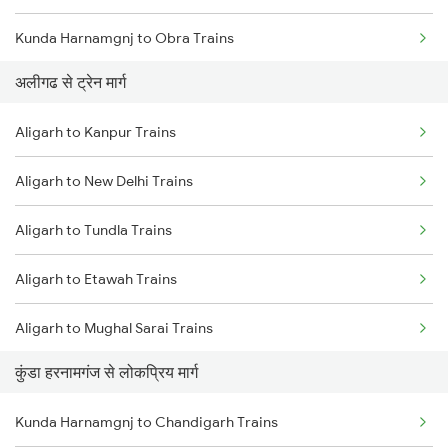
Kunda Harnamgnj to Obra Trains
अलीगढ से ट्रेन मार्ग
Kunda Harnamgnj to Amroha Trains
Aligarh to Kanpur Trains
Kunda Harnamgnj to Moradabad Trains
Aligarh to New Delhi Trains
Kunda Harnamgnj to Meerut Trains
Aligarh to Tundla Trains
Aligarh to Etawah Trains
Aligarh to Mughal Sarai Trains
कुंडा हरनामगंज से लोकप्रिय मार्ग
Aligarh to Firozabad Trains
Kunda Harnamgnj to Chandigarh Trains