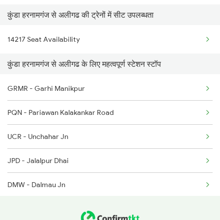
कुंडा हरनामगंज से अलीगढ की ट्रेनों में सीट उपलब्धता
2304 Poorva Exp Spl
14210 Lko Pygs Intrct
12427 Rewa Anvt Exp
14217 Seat Availability
2381 Hwh Ndls Spl
15075 Tribeni Express
12303 Poorva Express
कुंडा हरनामगंज से अलीगढ के लिए महत्वपूर्ण स्टेशन स्टॉप
2382 Poorva Exp Spl
14102 Cnb Pygs Int Exp
12417 Prayagraj Exp
GRMR - Garhi Manikpur
2419 Gomti Exp Spl
14511 Nauchandi Exp
PQN - Pariawan Kalakankar Road
2420 Gomti Exp Spl
UCR - Unchahar Jn
2427 Rewa Anvt Exp
JPD - Jalalpur Dhai
2428 Anvt Rewa Spl
DMW - Dalmau Jn
2553 Shc Ndls Special
LLJ - Lalganj
2561 Jyg Ndls Spl