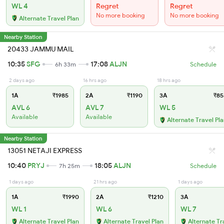
WL 4
Regret
Regret
No more booking
No more booking
Alternate Travel Plan
Nearby Station
20433 JAMMU MAIL
10:35
SFG
17:08
ALJN
6h 33m
Schedule
2 days ago
16 hrs ago
18 hrs ago
1A
₹1985
2A
₹1190
3A
₹85
AVL 6
AVL 7
WL 5
Available
Available
Alternate Travel Pl
Nearby Station
13051 NETAJI EXPRESS
10:40
PRYJ
18:05
ALJN
7h 25m
Schedule
1 days ago
21 hrs ago
1 days ago
1A
₹1990
2A
₹1210
3A
WL 1
WL 6
WL 7
Alternate Travel Plan
Alternate Travel Plan
Alternate Tr