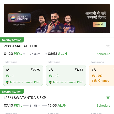
Nearby Station
20801 MAGADH EXP
01:20
PRYJ
08:53
ALJN
7h 33m
Schedule
1 days ago
1 days ago
34 min ago
1A
₹2070
2A
₹1255
3A
WL 1
WL 12
WL 20
51% Chance
Alternate Travel Plan
Alternate Travel Plan
Nearby Station
12561 SWATANTRA S EXP
07:10
PRYJ
13:08
ALJN
5h 58m
Schedule
1 days ago
3 hrs ago
3 hrs ago