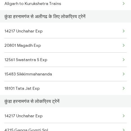
Aligarh to Kurukshetra Trains
कुंडा हरनामगंज से अलीगढ के लिए लोकप्रिय ट्रेनें
Aligarh to Kalka Trains
14217 Unchahar Exp
Aligarh to Kishanganj Trains
20801 Magadh Exp
Aligarh to Kokrajhar Trains
12561 Swatantra S Exp
Aligarh to Koderma Trains
15483 Sikkimmahananda
Aligarh to Khorason Road Trains
18101 Tata Jat Exp
Aligarh to Karnal Trains
कुंडा हरनामगंज से लोकप्रिय ट्रेनें
20433 Jammu Mail
Aligarh to Khurdha Trains
14217 Unchahar Exp
13051 Netaji Express
Aligarh to Kamakhya Trains
4215 Ganga Gomti Spl