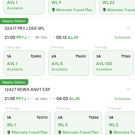
AVL 1
WL 9
WL 22
Available
Alternate Travel Plan
Alternate Travel
Nearby Station
02417 PRYJ DER SPL
21:00
PRYJ
05:13
ALJN
8h 13m
Schedule
2 days ago
13 hrs ago
1 hrs ago
1A
₹2490
2A
₹1600
3A
₹1165
AVL 1
AVL 5
AVL 130
Available
Available
Available
Nearby Station
12427 REWA ANVT EXP
21:05
PRYJ
04:03
ALJN
6h 58m
Schedule
17 hrs ago
17 hrs ago
17 hrs ago
1A
₹2070
2A
₹1255
3A
WL 1
WL 3
WL 2
Alternate Travel Plan
Alternate Travel Plan
Alternate Tr