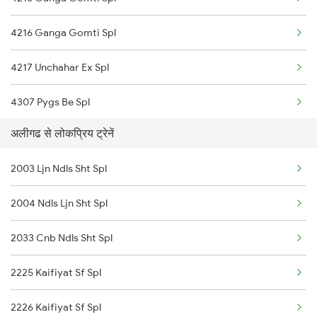
12487 Seemanchal Exp
4216 Ganga Gomti Spl
12505 Northeast Exp
4217 Unchahar Ex Spl
14117 Kalindi Express
4307 Pygs Be Spl
22431 Sfg Mctm Sup Exp
अलीगढ से लोकप्रिय ट्रेनें
4308 Be Pygs Spl
14163 Sangam Express
2003 Ljn Ndls Sht Spl
4511 Pyg Sre Exp
14005 Lichchvi Expres
2004 Ndls Ljn Sht Spl
4512 Sre Pygs Exp
15658 Brahmaputra Exp
2033 Cnb Ndls Sht Spl
5075 Stkn Tpu Spl
12397 Mahabodhi Exp
2225 Kaifiyat Sf Spl
5076 Triveni Exp Spl
14113 Sfg Ddn Express
2226 Kaifiyat Sf Spl
14209 Pygs Lko Intrct
02417 Pryj Der Spl