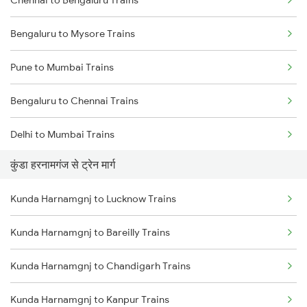
Bengaluru to Mysore Trains
Pune to Mumbai Trains
Bengaluru to Chennai Trains
Delhi to Mumbai Trains
कुंडा हरनामगंज से ट्रेन मार्ग
Mumbai to Pune Trains
Kunda Harnamgnj to Lucknow Trains
Delhi to Jammu Trains
Kunda Harnamgnj to Bareilly Trains
Mumbai to Delhi Trains
Kunda Harnamgnj to Chandigarh Trains
Mumbai to Goa Trains
Kunda Harnamgnj to Kanpur Trains
Chennai to Coimbatore Trains