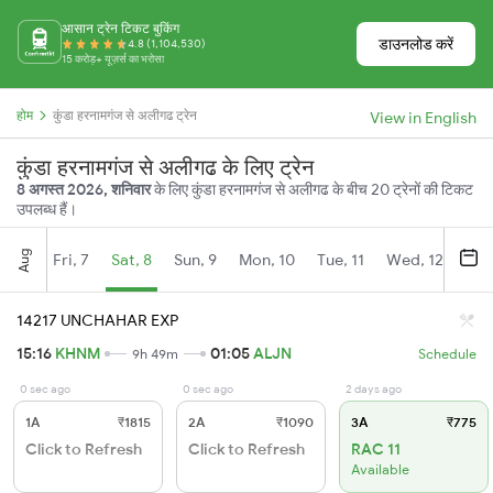
आसान ट्रेन टिकट बुकिंग
डाउनलोड करें
4.8 (1,104,530)
15 करोड़+ यूज़र्स का भरोसा
होम
कुंडा हरनामगंज से अलीगढ ट्रेन
View in English
कुंडा हरनामगंज से अलीगढ के लिए ट्रेन
8 अगस्त 2026, शनिवार
के लिए कुंडा हरनामगंज से अलीगढ के बीच 20 ट्रेनों की टिकट
उपलब्ध हैं।
Aug
Fri, 7
Sat, 8
Sun, 9
Mon, 10
Tue, 11
Wed, 12
Thu
14217 UNCHAHAR EXP
15:16
KHNM
01:05
ALJN
9h 49m
Schedule
0 sec ago
0 sec ago
2 days ago
1A
₹1815
2A
₹1090
3A
₹775
Click to Refresh
Click to Refresh
RAC 11
Available