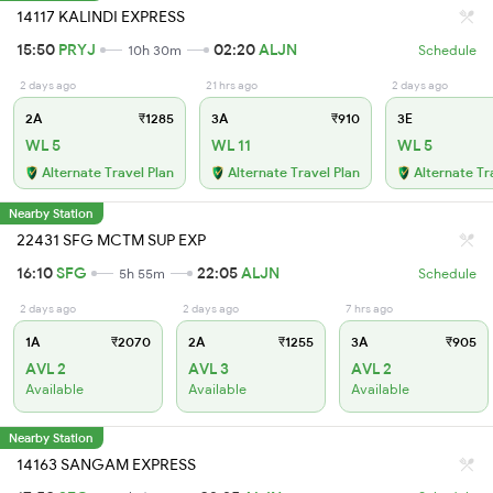
14117 KALINDI EXPRESS
15:50
PRYJ
02:20
ALJN
10h 30m
Schedule
2 days ago
21 hrs ago
2 days ago
2A
₹1285
3A
₹910
3E
WL 5
WL 11
WL 5
Alternate Travel Plan
Alternate Travel Plan
Alternate Tr
Nearby Station
22431 SFG MCTM SUP EXP
16:10
SFG
22:05
ALJN
5h 55m
Schedule
2 days ago
2 days ago
7 hrs ago
1A
₹2070
2A
₹1255
3A
₹905
AVL 2
AVL 3
AVL 2
Available
Available
Available
Nearby Station
14163 SANGAM EXPRESS