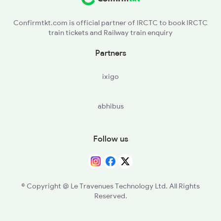
RRS - Raghuraj Singh
2562 Swatantrta S Spl
Confirmtkt.com is official partner of IRCTC to book IRCTC
train tickets and Railway train enquiry
TQA - Takia
Partners
BQP - Bighapur
ixigo
ON - Unnao Jn
abhibus
CNB - Kanpur Central
RURA - Rura
Follow us
JJK - Jhinjhak
PHD - Phaphund
© Copyright @ Le Travenues Technology Ltd. All Rights
Reserved.
BNT - Bharthana