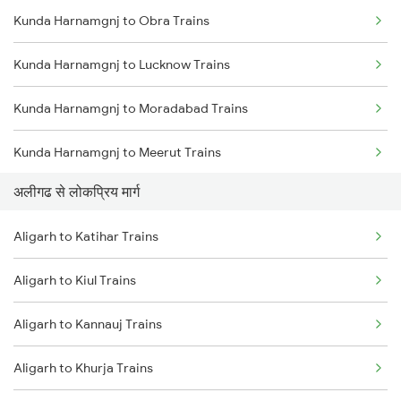
Kunda Harnamgnj to Obra Trains
Kunda Harnamgnj to Lucknow Trains
Kunda Harnamgnj to Moradabad Trains
Kunda Harnamgnj to Meerut Trains
अलीगढ से लोकप्रिय मार्ग
Kunda Harnamgnj to New Delhi Trains
Aligarh to Katihar Trains
Kunda Harnamgnj to Renukoot Trains
Aligarh to Kiul Trains
Kunda Harnamgnj to Shakti Nagar Trains
Aligarh to Kannauj Trains
Kunda Harnamgnj to Saharanpur Trains
Aligarh to Khurja Trains
Kunda Harnamgnj to Tundla Trains