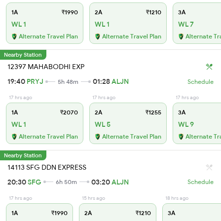
1A
₹1990
2A
₹1210
3A
WL 1
WL 1
WL 7
Alternate Travel Plan
Alternate Travel Plan
Alternate Tr
Nearby Station
12397 MAHABODHI EXP
19:40
PRYJ
01:28
ALJN
5h 48m
Schedule
17 hrs ago
17 hrs ago
17 hrs ago
1A
₹2070
2A
₹1255
3A
WL 1
WL 5
WL 9
Alternate Travel Plan
Alternate Travel Plan
Alternate Tr
Nearby Station
14113 SFG DDN EXPRESS
20:30
SFG
03:20
ALJN
6h 50m
Schedule
17 hrs ago
15 hrs ago
18 hrs ago
1A
₹1990
2A
₹1210
3A