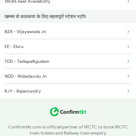
18046 Seat Availability
2646 Kcvl Indb Fest
खम्मम से कलकत्ता के लिए महत्वपूर्ण स्टेशन स्टॉप
2647 Krba Kcvl Spl
2648 Kcvl Krba Spl
BZA - Vijayawada Jn
2655 Adi Mas Special
EE - Eluru
2656 Mas Adi Express
TDD - Tadepalligudem
NDD - Nidadavolu Jn
RJY - Rajamundry
DWP - Dwarapudi
SLO - Samalkot Jn
Confirmtkt.com is official partner of IRCTC to book IRCTC
train tickets and Railway train enquiry
PAP - Pithapuram