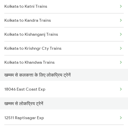
Kolkata to Katni Trains
Khammam to Jolarpettai Trains
Kolkata to Bhadrak Trains
Kolkata to Kandra Trains
Khammam to Jodhpur Trains
Kolkata to Kishanganj Trains
Khammam to Kesamudram Trains
Kolkata to Krishngr Cty Trains
Khammam to Kharagpur Trains
Kolkata to Khandwa Trains
Khammam to Srikalahasti Trains
खम्मम से कलकत्ता के लिए लोकप्रिय ट्रेनें
Kolkata to Kokrajhar Trains
18046 East Coast Exp
Kolkata to Kota Trains
खम्मम से लोकप्रिय ट्रेनें
Kolkata to Vellore Trains
12511 Raptisagar Exp
Kolkata to Kopargaon Trains