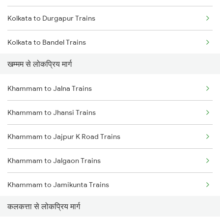
Kolkata to Durgapur Trains
Khammam to Balharshah Trains
Kolkata to Bandel Trains
Khammam to Gudur Trains
खम्मम से लोकप्रिय मार्ग
Kolkata to Bolpur Trains
Khammam to Jalna Trains
Kolkata to Mughal Sarai Trains
Khammam to Jhansi Trains
Kolkata to Malda Trains
Khammam to Jajpur K Road Trains
Kolkata to Jasidih Trains
Khammam to Jalgaon Trains
Kolkata to Raniganj Trains
Khammam to Jamikunta Trains
Kolkata to Jhajha Trains
कलकत्ता से लोकप्रिय मार्ग
Khammam to Jaipur Trains
Kolkata to Cuttack Trains