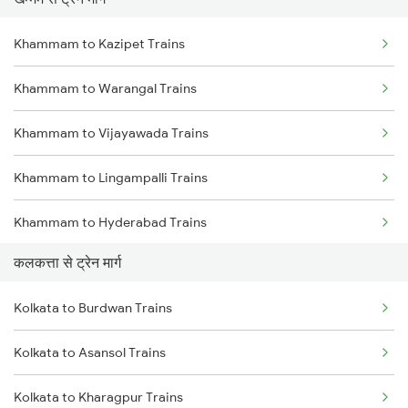
Mumbai to Pune Trains
Khammam to Kazipet Trains
Delhi to Jammu Trains
Khammam to Warangal Trains
Mumbai to Delhi Trains
Khammam to Vijayawada Trains
Mumbai to Goa Trains
Khammam to Lingampalli Trains
Chennai to Coimbatore Trains
Khammam to Hyderabad Trains
कलकत्ता से ट्रेन मार्ग
Khammam to Mahbubabad Trains
Kolkata to Burdwan Trains
Khammam to Madhira Trains
Kolkata to Asansol Trains
Khammam to Nagpur Trains
Kolkata to Kharagpur Trains
Khammam to Ongole Trains