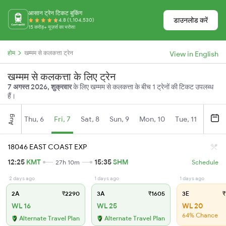
आसान ट्रेन टिकट बुकिंग
डाउनलोड करें
4.8 (1,104,530)
15 करोड़+ यूज़र्स का भरोसा
होम
खम्मम से कलकत्ता ट्रेन
View in English
खम्मम से कलकत्ता के लिए ट्रेन
7 अगस्त 2026, शुक्रवार
के लिए खम्मम से कलकत्ता के बीच 1 ट्रेनों की टिकट उपलब्ध
हैं।
Aug
Thu, 6
Fri, 7
Sat, 8
Sun, 9
Mon, 10
Tue, 11
Wed, 
18046 EAST COAST EXP
12:25
KMT
15:35
SHM
27h 10m
Schedule
2 days ago
1 days ago
1 days ago
2A
₹2290
3A
₹1605
3E
₹
WL 16
WL 25
WL 20
64% Chance
Alternate Travel Plan
Alternate Travel Plan