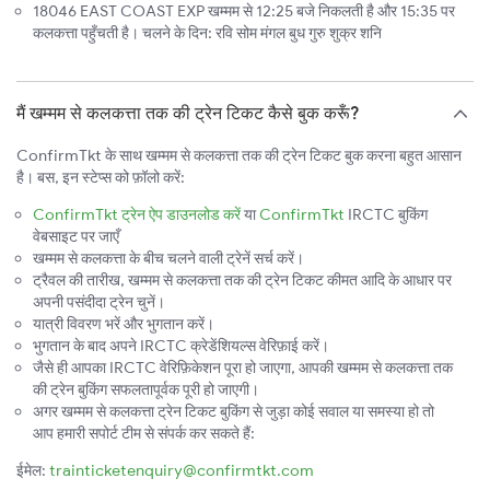
18046 EAST COAST EXP खम्मम से 12:25 बजे निकलती है और 15:35 पर
कलकत्ता पहुँचती है। चलने के दिन: रवि सोम मंगल बुध गुरु शुक्र शनि
मैं खम्मम से कलकत्ता तक की ट्रेन टिकट कैसे बुक करूँ?
ConfirmTkt के साथ खम्मम से कलकत्ता तक की ट्रेन टिकट बुक करना बहुत आसान
है। बस, इन स्टेप्स को फ़ॉलो करें:
ConfirmTkt ट्रेन ऐप डाउनलोड करें
या
ConfirmTkt
IRCTC बुकिंग
वेबसाइट पर जाएँ
खम्मम से कलकत्ता के बीच चलने वाली ट्रेनें सर्च करें।
ट्रैवल की तारीख, खम्मम से कलकत्ता तक की ट्रेन टिकट कीमत आदि के आधार पर
अपनी पसंदीदा ट्रेन चुनें।
यात्री विवरण भरें और भुगतान करें।
भुगतान के बाद अपने IRCTC क्रेडेंशियल्स वेरिफ़ाई करें।
जैसे ही आपका IRCTC वेरिफ़िकेशन पूरा हो जाएगा, आपकी खम्मम से कलकत्ता तक
की ट्रेन बुकिंग सफलतापूर्वक पूरी हो जाएगी।
अगर खम्मम से कलकत्ता ट्रेन टिकट बुकिंग से जुड़ा कोई सवाल या समस्या हो तो
आप हमारी सपोर्ट टीम से संपर्क कर सकते हैं:
ईमेल:
trainticketenquiry@confirmtkt.com