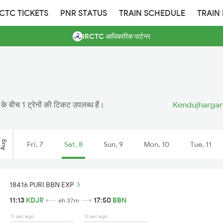
RCTC TICKETS
PNR STATUS
TRAIN SCHEDULE
TRAIN
IRCTC आधिकारिक पार्टनर
के बीच 1 ट्रेनों की टिकट उपलब्ध हैं।
Kendujhargarh
Aug
Fri, 7
Sat, 8
Sun, 9
Mon, 10
Tue, 11
18416 PURI BBN EXP
11:13
KDJR
17:50
BBN
6h 37m
0 sec ago
0 sec ago