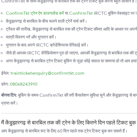
ConfirmTkt के साथ केंडुझारगढ़ से बारबिल तक की ट्रेन टिकट बुक करना बहुत आसान है। बस
ConfirmTkt ट्रेन ऐप डाउनलोड करें
या
ConfirmTkt
IRCTC बुकिंग वेबसाइट पर ज
केंडुझारगढ़ से बारबिल के बीच चलने वाली ट्रेनें सर्च करें।
ट्रैवल की तारीख, केंडुझारगढ़ से बारबिल तक की ट्रेन टिकट कीमत आदि के आधार पर अपनी प
यात्री विवरण भरें और भुगतान करें।
भुगतान के बाद अपने IRCTC क्रेडेंशियल्स वेरिफ़ाई करें।
जैसे ही आपका IRCTC वेरिफ़िकेशन पूरा हो जाएगा, आपकी केंडुझारगढ़ से बारबिल तक की ट्रे
अगर केंडुझारगढ़ से बारबिल ट्रेन टिकट बुकिंग से जुड़ा कोई सवाल या समस्या हो तो आप हमारी 
ईमेल:
trainticketenquiry@confirmtkt.com
फ़ोन:
08068243910
बोनस टिप:
बुकिंग के समय ConfirmTkt की फ़्री कैंसलेशन सुविधा चुनें और केंडुझारगढ़ से बार
प्राप्त करें।
मैं केंडुझारगढ़ से बारबिल तक की ट्रेन के लिए कितने दिन पहले टिकट बु
आप केंडुझारगढ़ से बारबिल रूट के लिए 60 दिन पहले तक ट्रेन टिकट बुक कर सकते हैं।