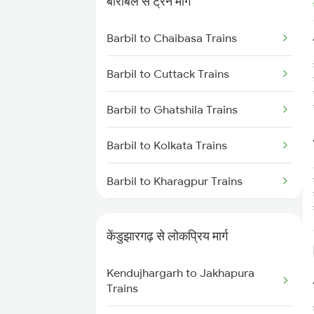
बारबिल से ट्रेन मार्ग
Kendujhargarh to Visakhapatnam
Barbil to Chaibasa Trains
Trains
Barbil to Cuttack Trains
Kendujhargarh to Vizianagaram
Trains
Barbil to Ghatshila Trains
Kendujhargarh to Brahmapur
Barbil to Kolkata Trains
Trains
Barbil to Kharagpur Trains
Barbil to Puri Trains
केंडुझारगढ़ से लोकप्रिय मार्ग
Barbil to Sini Trains
Kendujhargarh to Jakhapura
Barbil to Jamshedpur Trains
Trains