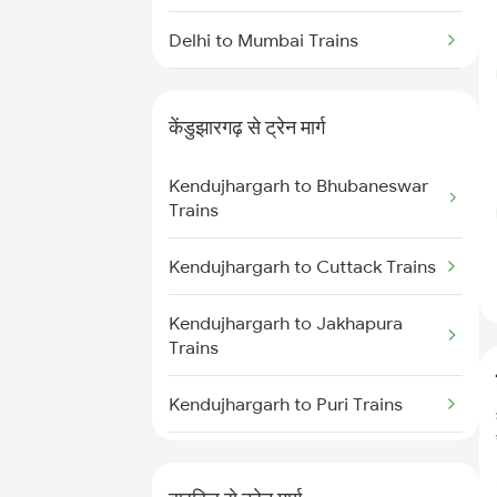
Delhi to Mumbai Trains
Mumbai to Pune Trains
केंडुझारगढ़ से ट्रेन मार्ग
Delhi to Jammu Trains
Kendujhargarh to Bhubaneswar
Mumbai to Delhi Trains
Trains
Mumbai to Goa Trains
Kendujhargarh to Cuttack Trains
Chennai to Coimbatore Trains
Kendujhargarh to Jakhapura
Trains
Kendujhargarh to Puri Trains
Kendujhargarh to Jamshedpur
Trains