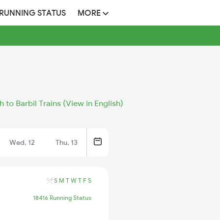
 RUNNING STATUS
MORE
 to Barbil Trains (View in English)
Wed, 12
Thu, 13
S
M
T
W
T
F
S
18416 Running Status