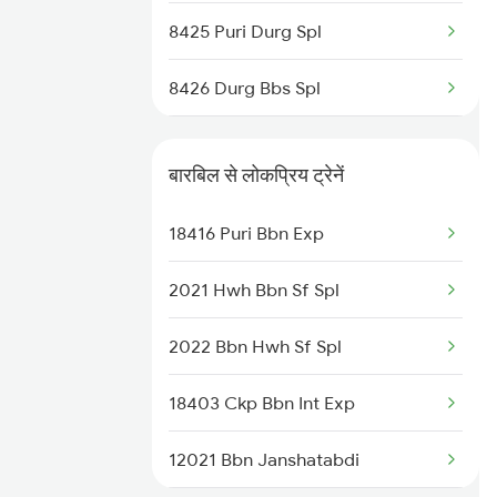
8425 Puri Durg Spl
8426 Durg Bbs Spl
18415 Barbil Puri Exp
बारबिल से लोकप्रिय ट्रेनें
18416 Puri Bbn Exp
18416 Puri Bbn Exp
18427 Puri Anvt Exp
2021 Hwh Bbn Sf Spl
18428 Anvt Puri Exp
2022 Bbn Hwh Sf Spl
20816 Vskp Tata Sf
18403 Ckp Bbn Int Exp
12021 Bbn Janshatabdi