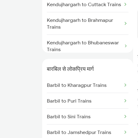
Barbil to Bhubaneswar Trains
Kendujhargarh to Cuttack Trains
Kendujhargarh to Brahmapur
Trains
Kendujhargarh to Bhubaneswar
Trains
Kendujhargarh to Puri Trains
बारबिल से लोकप्रिय मार्ग
Kendujhargarh to Jamshedpur
Barbil to Kharagpur Trains
Trains
Barbil to Puri Trains
Kendujhargarh to Visakhapatnam
Trains
Barbil to Sini Trains
Kendujhargarh to Vizianagaram
Barbil to Jamshedpur Trains
Trains