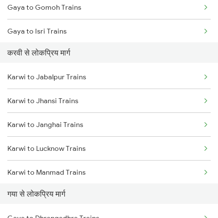
Gaya to Gomoh Trains
Karwi to Satna Trains
Gaya to Isri Trains
करवी से लोकप्रिय मार्ग
Gaya to Sasaram Trains
Karwi to Jabalpur Trains
Gaya to Dhanbad Trains
Karwi to Jhansi Trains
Gaya to Kolkata Trains
Karwi to Janghai Trains
Gaya to Anugraha N Road Trains
Karwi to Lucknow Trains
Gaya to Kanpur Trains
Karwi to Manmad Trains
Gaya to Bhabua Trains
गया से लोकप्रिय मार्ग
Karwi to Morena Trains