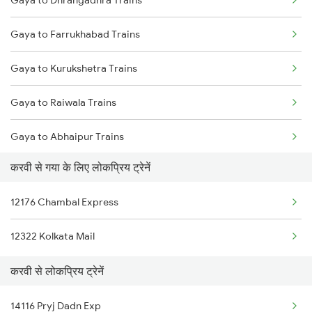
Gaya to Dhrangadhra Trains
Karwi to Mau Ranipur Trains
Gaya to Farrukhabad Trains
Karwi to Mathura Trains
Gaya to Kurukshetra Trains
Karwi to Maihar Trains
Gaya to Raiwala Trains
Gaya to Abhaipur Trains
करवी से गया के लिए लोकप्रिय ट्रेनें
Gaya to Loharre Trains
12176 Chambal Express
Gaya to Kashi Chak Trains
12322 Kolkata Mail
Gaya to Muhammadganj Trains
करवी से लोकप्रिय ट्रेनें
Gaya to Hardoi Trains
14116 Pryj Dadn Exp
Gaya to Babatpur Trains