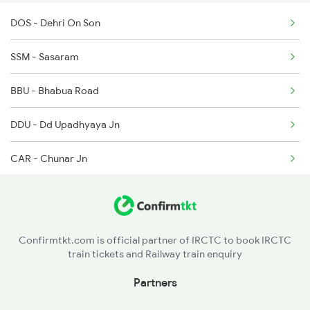
DOS - Dehri On Son
SSM - Sasaram
BBU - Bhabua Road
DDU - Dd Upadhyaya Jn
CAR - Chunar Jn
MZP - Mirzapur
BDL - Vindhyachal
Confirmtkt.com is official partner of IRCTC to book IRCTC
train tickets and Railway train enquiry
PCOI - Prayagrajcheoki
Partners
MKP - Manikpur Jn