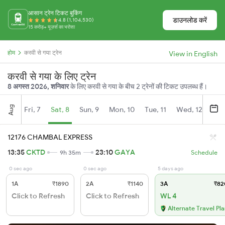
आसान ट्रेन टिकट बुकिंग
डाउनलोड करें
4.8 (1,104,530)
15 करोड़+ यूज़र्स का भरोसा
होम
करवी से गया ट्रेन
View in English
करवी से गया के लिए ट्रेन
8 अगस्त 2026, शनिवार
के लिए करवी से गया के बीच 2 ट्रेनों की टिकट उपलब्ध हैं।
Aug
Fri, 7
Sat, 8
Sun, 9
Mon, 10
Tue, 11
Wed, 12
Thu
12176 CHAMBAL EXPRESS
13:35
CKTD
23:10
GAYA
9h 35m
Schedule
0 sec ago
0 sec ago
5 days ago
1A
₹1890
2A
₹1140
3A
₹82
Click to Refresh
Click to Refresh
WL 4
Alternate Travel Pl