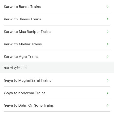
Karwi to Banda Trains
Delhi to Jammu Trains
Karwi to Jhansi Trains
Mumbai to Delhi Trains
Karwi to Mau Ranipur Trains
Mumbai to Goa Trains
Karwi to Maihar Trains
Chennai to Coimbatore Trains
Karwi to Agra Trains
गया से ट्रेन मार्ग
Karwi to Datia Trains
Gaya to Mughal Sarai Trains
Karwi to Dabra Trains
Gaya to Koderma Trains
Karwi to Mathura Trains
Gaya to Dehri On Sone Trains
Karwi to Mahoba Trains