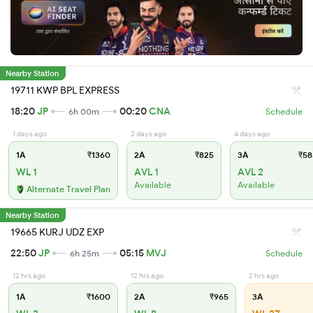
Nearby Station
19711 KWP BPL EXPRESS
18:20
JP
00:20
CNA
6h 00m
Schedule
1 days ago
2 days ago
4 days ago
1A
₹1360
2A
₹825
3A
₹58
WL 1
AVL 1
AVL 2
Available
Available
Alternate Travel Plan
Nearby Station
19665 KURJ UDZ EXP
22:50
JP
05:15
MVJ
6h 25m
Schedule
12 hrs ago
12 hrs ago
2 hrs ago
1A
₹1600
2A
₹965
3A