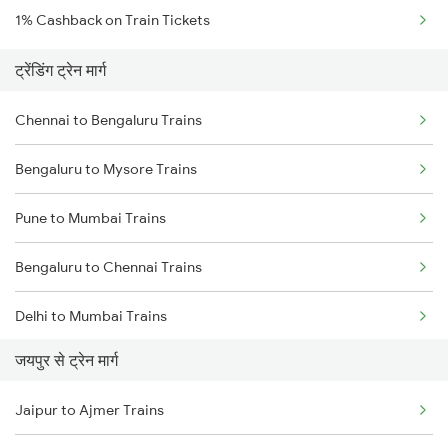
1% Cashback on Train Tickets
ट्रेंडिंग ट्रेन मार्ग
Chennai to Bengaluru Trains
Bengaluru to Mysore Trains
Pune to Mumbai Trains
Bengaluru to Chennai Trains
Delhi to Mumbai Trains
जयपुर से ट्रेन मार्ग
Mumbai to Pune Trains
Jaipur to Ajmer Trains
Delhi to Jammu Trains