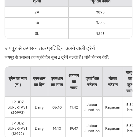
श्रेणी
न्यूनतम कीमत
2A
₹895
3A
₹635
SL
₹245
जयपुर से कपासन तक प्रतिदिन चलने वाली ट्रेनें
जयपुर से कपासन तक प्रतिदिन कुल 2 ट्रेनें चलती हैं। नीचे विवरण देखें:
यात्रा
आगमन
ट्रेन का नाम
प्रस्थान
प्रस्थान
प्रारंभिक
गंतव्य
का
का
(नं.)
का दिन
का समय
स्टेशन
स्टेशन
कुल
समय
समय
JP UDZ
Jaipur
5:32
SUPERFAST
Daily
06:10
11:42
Kapasan
Junction
hrs
(20993)
JP UDZ
Jaipur
5:37
SUPERFAST
Daily
14:10
19:47
Kapasan
Junction
hrs
(12992)