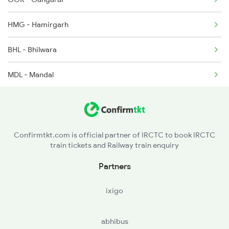
9618 Udz Mdjn Exp Spl
HMG - Hamirgarh
19605 Mdjn - Udz Exp
BHL - Bhilwara
19606 Udz-mdjn Exp
MDL - Mandal
19329 Chittaurgarh Ex
BJNR - Bijainagar
NSD - Nasirabad
Confirmtkt.com is official partner of IRCTC to book IRCTC
train tickets and Railway train enquiry
AII - Ajmer Jn
Partners
KSG - Kishangarh
ixigo
FL - Phulera Jn
abhibus
JOB - Asalpur Jobner