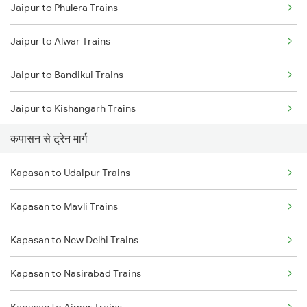
Jaipur to Phulera Trains
Mumbai to Delhi Trains
Jaipur to Alwar Trains
Mumbai to Goa Trains
Jaipur to Bandikui Trains
Chennai to Coimbatore Trains
Jaipur to Kishangarh Trains
कपासन से ट्रेन मार्ग
Jaipur to Dausa Trains
Kapasan to Udaipur Trains
Jaipur to Rewari Trains
Kapasan to Mavli Trains
Jaipur to New Delhi Trains
Kapasan to New Delhi Trains
Kapasan to Nasirabad Trains
Kapasan to Ajmer Trains