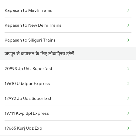
Kapasan to Mavli Trains
Jaipur to Malia Trains
Kapasan to New Delhi Trains
Jaipur to Asalpur Trains
Kapasan to Siliguri Trains
Jaipur to Jharli Trains
जयपुर से कपासन के लिए लोकप्रिय ट्रेनें
Kapasan to Neemuch Trains
Jaipur to Akbarpur Trains
20993 Jp Udz Superfast
Kapasan to Neem Ka Thana Trains
Jaipur to Abu Road Trains
19610 Udaipur Express
Kapasan to Nasirabad Trains
Jaipur to Ahmedabad Trains
12992 Jp Udz Superfast
Kapasan to Reengus Trains
19711 Kwp Bpl Express
Kapasan to Pataunda Trains
19665 Kurj Udz Exp
Kapasan to Udaipur Trains