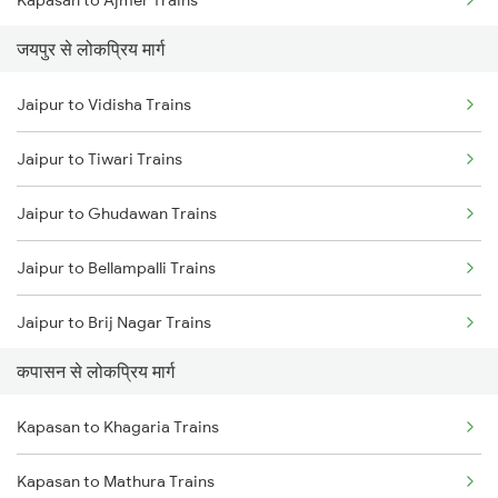
जयपुर से लोकप्रिय मार्ग
Kapasan to Rewari Trains
Jaipur to Vidisha Trains
Kapasan to Gangapur City Trains
Jaipur to Tiwari Trains
Kapasan to Gorakhpur Trains
Jaipur to Ghudawan Trains
Kapasan to Haridwar Trains
Jaipur to Bellampalli Trains
Kapasan to Khagaria Trains
Jaipur to Brij Nagar Trains
Kapasan to Kota Trains
कपासन से लोकप्रिय मार्ग
Jaipur to Unnao Trains
Kapasan to Mathura Trains
Kapasan to Khagaria Trains
Jaipur to Phagwara Trains
Kapasan to Mathura Trains
Jaipur to Bhatni Trains