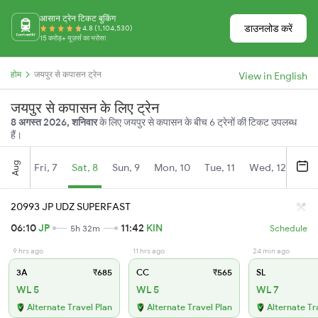
आसान ट्रेन टिकट बुकिंग
डाउनलोड करें
4.8 (1,104,530)
15 करोड़+ यूज़र्स का भरोसा
होम
जयपुर से कपासन ट्रेन
View in English
जयपुर से कपासन के लिए ट्रेन
8 अगस्त 2026, शनिवार
के लिए जयपुर से कपासन के बीच 6 ट्रेनों की टिकट उपलब्ध
हैं।
Aug
Fri, 7
Sat, 8
Sun, 9
Mon, 10
Tue, 11
Wed, 12
Thu
20993 JP UDZ SUPERFAST
06:10
JP
11:42
KIN
5h 32m
Schedule
9 hrs ago
11 hrs ago
24 min ago
3A
₹685
CC
₹565
SL
WL 5
WL 5
WL 7
Alternate Travel Plan
Alternate Travel Plan
Alternate Tr