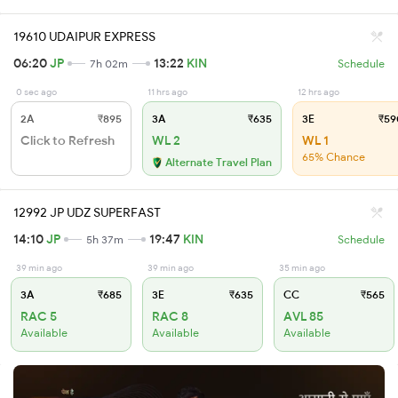
19610 UDAIPUR EXPRESS
06:20
JP
13:22
KIN
7h 02m
Schedule
0 sec ago
11 hrs ago
12 hrs ago
2A
₹895
3A
₹635
3E
₹59
Click to Refresh
WL 2
WL 1
65% Chance
Alternate Travel Plan
12992 JP UDZ SUPERFAST
14:10
JP
19:47
KIN
5h 37m
Schedule
39 min ago
39 min ago
35 min ago
3A
₹685
3E
₹635
CC
₹565
RAC 5
RAC 8
AVL 85
Available
Available
Available