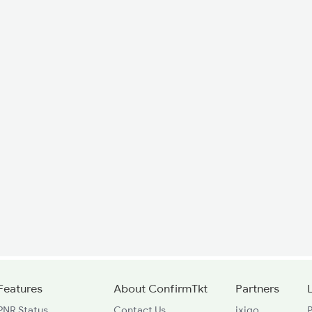
Features
About ConfirmTkt
Partners
PNR Status
Contact Us
ixigo
P