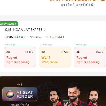
इन 1 वैकल्पिक ट्रेनों को देखें
earby Station
13151 KOAA JAT EXPRES
21:05
GAYA
08:50
JAT
35h 45m
5 hrs ago
21 min ago
10 hrs ago
2A
₹2480
3A
₹1735
3E
₹1630
Regret
WL 19
Regret
No more booking
61% Chance
No more booking