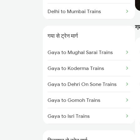
Delhi to Mumbai Trains
ग
Mumbai to Pune Trains
गया से ट्रेन मार्ग
Delhi to Jammu Trains
Gaya to Mughal Sarai Trains
Mumbai to Delhi Trains
Gaya to Koderma Trains
Mumbai to Goa Trains
Gaya to Dehri On Sone Trains
Chennai to Coimbatore Trains
Gaya to Gomoh Trains
Gaya to Isri Trains
Gaya to Sasaram Trains