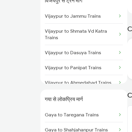
विजयपुर से ट्रेन मार्ग
Gaya to Dhanbad Trains
Vijaypur to Jammu Trains
Gaya to Kolkata Trains
C
Vijaypur to Shmata Vd Katra
Gaya to Anugraha N Road Trains
Trains
Gaya to Kanpur Trains
Vijaypur to Dasuya Trains
Gaya to Bhabua Trains
Vijaypur to Panipat Trains
Vijaypur to Ahmedabad Trains
C
Vijaypur to Amritsar Trains
गया से लोकप्रिय मार्ग
Vijaypur to Beas Trains
Gaya to Taregana Trains
Vijaypur to Daund Trains
Gaya to Shahjahanpur Trains