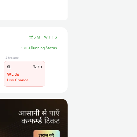
S
M
T
W
T
F
S
13151 Running Status
2 hrs ago
SL
₹670
WL 86
Low Chance