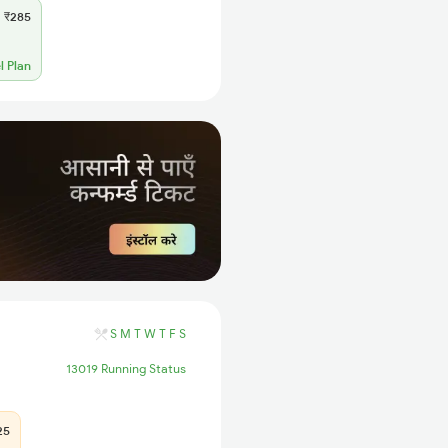
₹285
l Plan
S
M
T
W
T
F
S
13019 Running Status
25