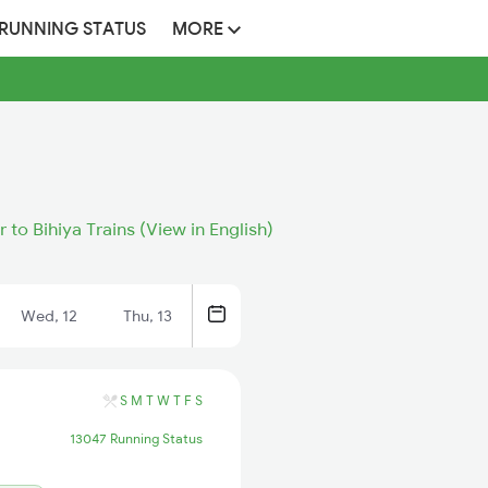
 RUNNING STATUS
MORE
 to Bihiya Trains (View in English)
Wed, 12
Thu, 13
S
M
T
W
T
F
S
13047 Running Status