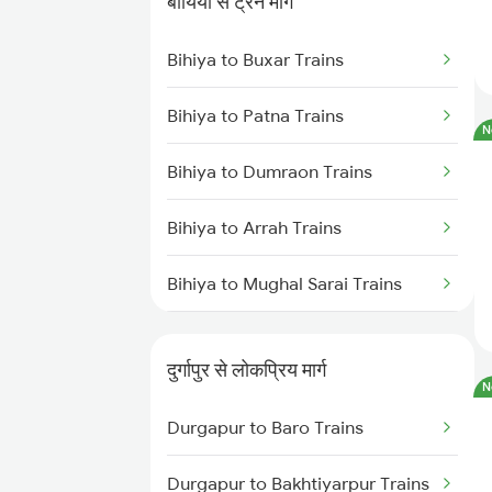
बायिया से ट्रेन मार्ग
Durgapur to Bandel Trains
Bihiya to Buxar Trains
Durgapur to Chittaranjan Trains
Bihiya to Patna Trains
N
Durgapur to Mughal Sarai Trains
Bihiya to Dumraon Trains
Durgapur to Dhanbad Trains
Bihiya to Arrah Trains
Bihiya to Mughal Sarai Trains
Bihiya to New Delhi Trains
दुर्गापुर से लोकप्रिय मार्ग
N
Bihiya to Varanasi Trains
Durgapur to Baro Trains
Bihiya to Banahi Trains
Durgapur to Bakhtiyarpur Trains