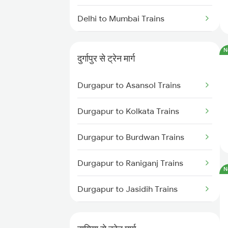
Delhi to Mumbai Trains
Mumbai to Pune Trains
N
दुर्गापुर से ट्रेन मार्ग
Delhi to Jammu Trains
Durgapur to Asansol Trains
Mumbai to Delhi Trains
Durgapur to Kolkata Trains
Mumbai to Goa Trains
Durgapur to Burdwan Trains
Chennai to Coimbatore Trains
Durgapur to Raniganj Trains
N
Durgapur to Jasidih Trains
Durgapur to Jhajha Trains