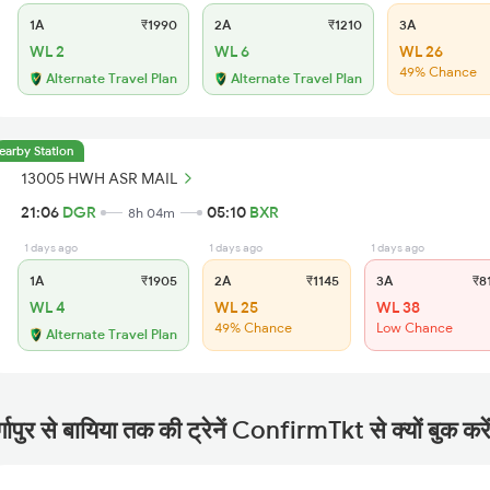
1A
₹1990
2A
₹1210
3A
WL 2
WL 6
WL 26
49% Chance
Alternate Travel Plan
Alternate Travel Plan
earby Station
13005 HWH ASR MAIL
21:06
DGR
05:10
BXR
8h 04m
1 days ago
1 days ago
1 days ago
1A
₹1905
2A
₹1145
3A
₹8
WL 4
WL 25
WL 38
49% Chance
Low Chance
Alternate Travel Plan
र्गापुर से बायिया तक की ट्रेनें ConfirmTkt से क्यों बुक करे