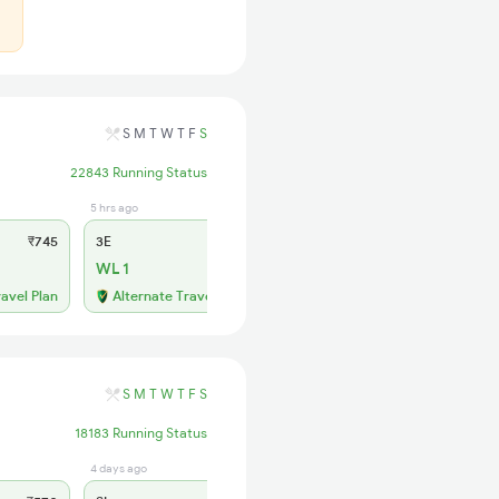
S
M
T
W
T
F
S
22843 Running Status
5 hrs ago
5 hrs ago
₹745
3E
₹690
SL
₹295
WL 1
WL 8
ravel Plan
Alternate Travel Plan
Alternate Travel Plan
S
M
T
W
T
F
S
18183 Running Status
4 days ago
5 hrs ago