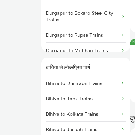
Bihiya to Kolkata Trains
Durgapur to Bokaro Steel City
Bihiya to Lucknow Trains
Trains
Bihiya to Moradabad Trains
Durgapur to Rupsa Trains
N
Durgapur to Motihari Trains
Durgapur to Barrackpore Trains
बायिया से लोकप्रिय मार्ग
Durgapur to Bhopal Trains
Bihiya to Dumraon Trains
Durgapur to Barkakana Trains
Bihiya to Itarsi Trains
Durgapur to Varanasi Trains
Bihiya to Kolkata Trains
दु
Durgapur to Badshahpur Trains
Bihiya to Jasidih Trains