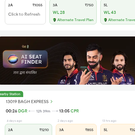
2A
₹1055
3A
₹750
SL
WL 28
WL 43
Click to Refresh
Alternate Travel Plan
Alternate Trave
earby Station
13019 BAGH EXPRESS
00:26
DGR
13:05
CPR
12h 39m
4 days ago
2 days ago
13 hrs ago
2A
₹1210
3A
₹855
SL
₹3