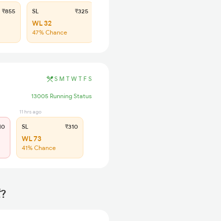
₹855
SL
₹325
WL 32
47% Chance
S
M
T
W
T
F
S
13005 Running Status
11 hrs ago
10
SL
₹310
WL 73
41% Chance
ं?