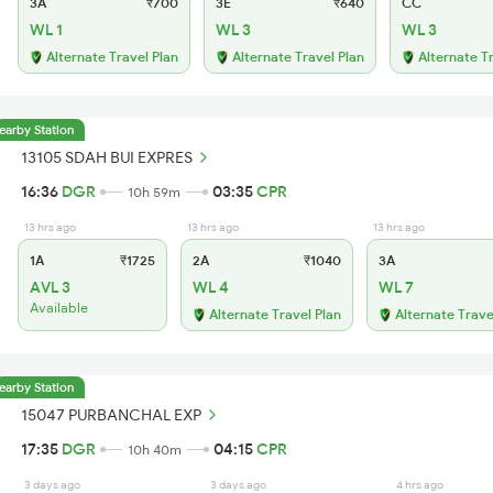
3A
₹700
3E
₹640
CC
WL 1
WL 3
WL 3
Alternate Travel Plan
Alternate Travel Plan
Alternate T
earby Station
13105 SDAH BUI EXPRES
16:36
DGR
03:35
CPR
10h 59m
13 hrs ago
13 hrs ago
13 hrs ago
1A
₹1725
2A
₹1040
3A
AVL 3
WL 4
WL 7
Available
Alternate Travel Plan
Alternate Trave
earby Station
15047 PURBANCHAL EXP
17:35
DGR
04:15
CPR
10h 40m
3 days ago
3 days ago
4 hrs ago