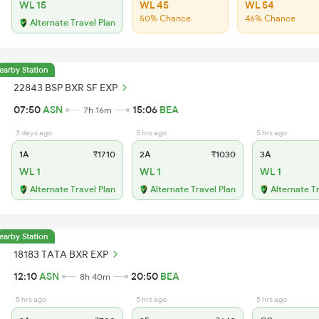
WL 15
WL 45
WL 54
50% Chance
46% Chance
Alternate Travel Plan
earby Station
22843 BSP BXR SF EXP
07:50
ASN
15:06
BEA
7h 16m
3 days ago
5 hrs ago
5 hrs ago
1A
₹1710
2A
₹1030
3A
WL 1
WL 1
WL 1
Alternate Travel Plan
Alternate Travel Plan
Alternate T
earby Station
18183 TATA BXR EXP
12:10
ASN
20:50
BEA
8h 40m
5 hrs ago
5 hrs ago
5 hrs ago