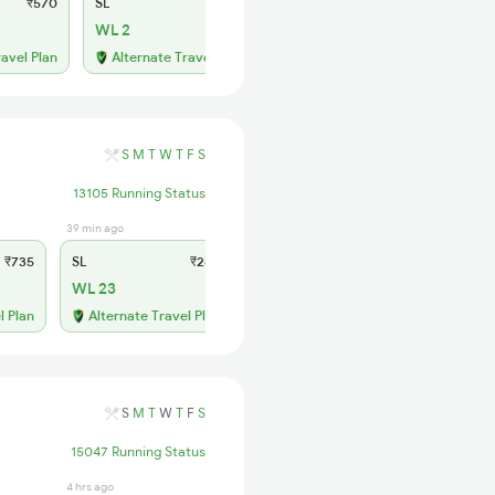
₹570
SL
₹265
2S
₹165
WL 2
WL 9
ravel Plan
Alternate Travel Plan
Alternate Travel Plan
S
M
T
W
T
F
S
13105 Running Status
39 min ago
₹735
SL
₹280
WL 23
l Plan
Alternate Travel Plan
S
M
T
W
T
F
S
15047 Running Status
4 hrs ago