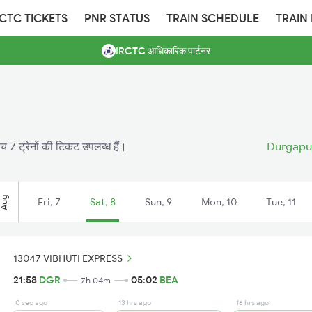
RCTC TICKETS
PNR STATUS
TRAIN SCHEDULE
TRAIN
IRCTC आधिकारिक पार्टनर
बीच 7 ट्रेनों की टिकट उपलब्ध हैं।
Durgapur
Aug
Fri, 7
Sat, 8
Sun, 9
Mon, 10
Tue, 11
13047 VIBHUTI EXPRESS
21:58
DGR
05:02
BEA
7h 04m
0 sec ago
13 hrs ago
16 hrs ago