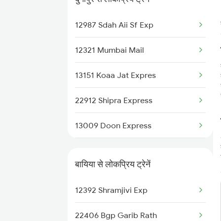
13005 Hwh Asr Mail
12987 Sdah Aii Sf Exp
12321 Mumbai Mail
13151 Koaa Jat Expres
22912 Shipra Express
13009 Doon Express
13051 Hool Express
बायिया से लोकप्रिय ट्रेनें
12392 Shramjivi Exp
22406 Bgp Garib Rath