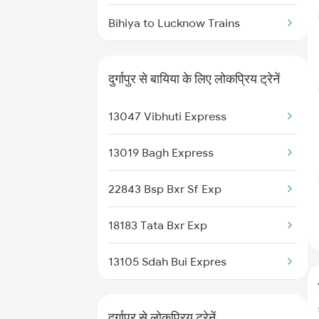
Durgapur to Bhusawal Trains
Bihiya to Lucknow Trains
Durgapur to Bilaspur Trains
Bihiya to Moradabad Trains
दुर्गापुर से बायिया के लिए लोकप्रिय ट्रेनें
Durgapur to Bihta Trains
Bihiya to New Delhi Trains
13047 Vibhuti Express
Durgapur to Bharatpur Trains
Bihiya to Patna Trains
13019 Bagh Express
Durgapur to Bettiah Trains
Bihiya to Bareilly Trains
22843 Bsp Bxr Sf Exp
Bihiya to Burdwan Trains
18183 Tata Bxr Exp
13105 Sdah Bui Expres
15047 Purbanchal Exp
दुर्गापुर से लोकप्रिय ट्रेनें