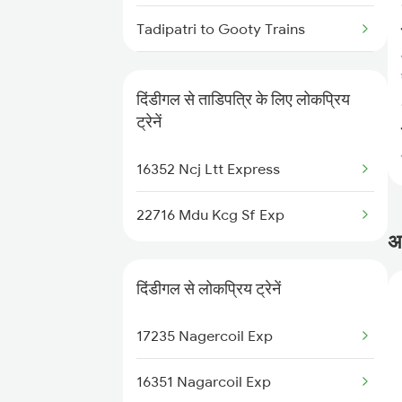
Dindigul to Jamnagar Trains
Tadipatri to Gooty Trains
Dindigul to Chengannur Trains
Tadipatri to Hosapete Trains
दिंडीगल से ताडिपत्रि के लिए लोकप्रिय
Tadipatri to Kadapa Trains
ट्रेनें
Tadipatri to Jhansi Trains
16352 Ncj Ltt Express
Tadipatri to Karaikal Trains
22716 Mdu Kcg Sf Exp
अक
Tadipatri to Kolhapur Trains
दिंडीगल से लोकप्रिय ट्रेनें
Tadipatri to Kurnool Trains
17235 Nagercoil Exp
16351 Nagarcoil Exp