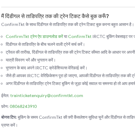
मैं दिंडीगल से ताडिपत्रि तक की ट्रेन टिकट कैसे बुक करूँ?
ConfirmTkt के साथ दिंडीगल से ताडिपत्रि तक की ट्रेन टिकट बुक करना बहुत आसान है। बस,
ConfirmTkt ट्रेन ऐप डाउनलोड करें
या
ConfirmTkt
IRCTC बुकिंग वेबसाइट पर ज
दिंडीगल से ताडिपत्रि के बीच चलने वाली ट्रेनें सर्च करें।
ट्रैवल की तारीख, दिंडीगल से ताडिपत्रि तक की ट्रेन टिकट कीमत आदि के आधार पर अपनी पस
यात्री विवरण भरें और भुगतान करें।
भुगतान के बाद अपने IRCTC क्रेडेंशियल्स वेरिफ़ाई करें।
जैसे ही आपका IRCTC वेरिफ़िकेशन पूरा हो जाएगा, आपकी दिंडीगल से ताडिपत्रि तक की ट्रे
अगर दिंडीगल से ताडिपत्रि ट्रेन टिकट बुकिंग से जुड़ा कोई सवाल या समस्या हो तो आप हमारी 
ईमेल:
trainticketenquiry@confirmtkt.com
फ़ोन:
08068243910
बोनस टिप:
बुकिंग के समय ConfirmTkt की फ़्री कैंसलेशन सुविधा चुनें और दिंडीगल से ताडिपत्
प्राप्त करें।