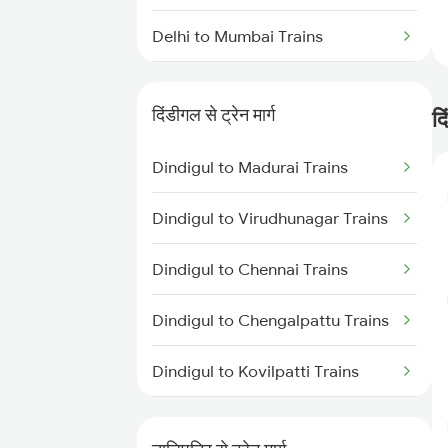
Delhi to Mumbai Trains
Mumbai to Pune Trains
दिंडीगल से ट्रेन मार्ग
दि
Delhi to Jammu Trains
Dindigul to Madurai Trains
Mumbai to Delhi Trains
Dindigul to Virudhunagar Trains
Mumbai to Goa Trains
Dindigul to Chennai Trains
Chennai to Coimbatore Trains
Dindigul to Chengalpattu Trains
Dindigul to Kovilpatti Trains
Dindigul to Virudhachalam
Trains