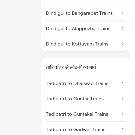
Tadipatri to Kondapuram Trains
Dindigul to Bangarapet Trains
Tadipatri to Adoni Trains
Dindigul to Alappuzha Trains
Tadipatri to Arakkonam Trains
Dindigul to Kottayam Trains
Tadipatri to Nandalur Trains
Dindigul to Kadapa Trains
Tadipatri to Dibbanadoddi
ताडिपत्रि से लोकप्रिय मार्ग
Trains
Dindigul to Cuddalore Trains
Tadipatri to Dharwad Trains
Tadipatri to Chennai Trains
Dindigul to Udhampur Trains
Tadipatri to Guntur Trains
Dindigul to Paramakudi Trains
Tadipatri to Guntakal Trains
Dindigul to Bhopal Trains
Tadipatri to Gadwal Trains