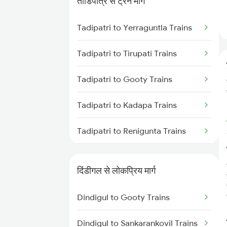
ताडिपत्रि से ट्रेन मार्ग
Dindigul to Sattur Trains
Tadipatri to Yerraguntla Trains
Dindigul to Tirunelveli Trains
Tadipatri to Tirupati Trains
Tadipatri to Gooty Trains
Tadipatri to Kadapa Trains
Tadipatri to Renigunta Trains
Tadipatri to Rajampet Trains
दिंडीगल से लोकप्रिय मार्ग
Tadipatri to Guntakal Trains
Dindigul to Gooty Trains
Tadipatri to Koduru Trains
Dindigul to Sankarankovil Trains