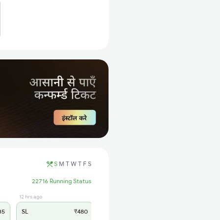
S
M
T
W
T
F
S
22716 Running Status
12 hrs ago
35
SL
₹480