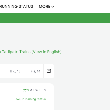
 RUNNING STATUS
MORE
o Tadipatri Trains (View in English)
Thu, 13
Fri, 14
S
M
T
W
T
F
S
16352 Running Status