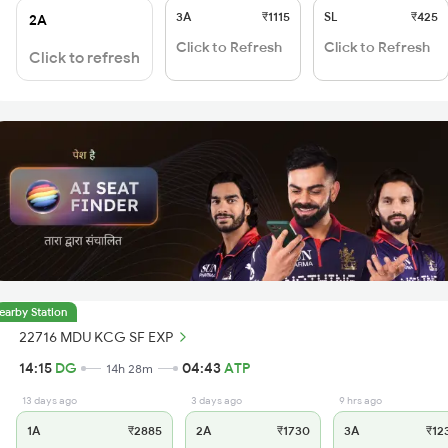
3A
₹1115
SL
₹425
2A
Click to Refresh
Click to Refresh
Click to refresh
earby Station
22716 MDU KCG SF EXP
14:15
DG
04:43
ATP
14h 28m
13 days ago
3 days ago
9 hrs ago
1A
₹2885
2A
₹1730
3A
₹12