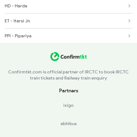
HD - Harda
2249 Sbc Ntsk Special
ET - Itarsi Jn
2250 Ntsk Sbc Special
PPI - Pipariya
2345 Hwh Ghy Special
JBP - Jabalpur
2346 Ghy Hwh Special
KTE - Katni
2377 Sdah Noq Spl
Confirmtkt.com is official partner of IRCTC to book IRCTC
train tickets and Railway train enquiry
STA - Satna
Partners
PCOI - Prayagrajcheoki
ixigo
MZP - Mirzapur
abhibus
DDU - Dd Upadhyaya Jn