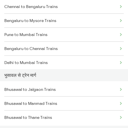
Chennai to Bengaluru Trains
Bengaluru to Mysore Trains
Pune to Mumbai Trains
Bengaluru to Chennai Trains
Delhi to Mumbai Trains
भुसावल से ट्रेन मार्ग
Mumbai to Pune Trains
Bhusawal to Jalgaon Trains
Delhi to Jammu Trains
Bhusawal to Manmad Trains
Mumbai to Delhi Trains
Bhusawal to Thane Trains
Mumbai to Goa Trains