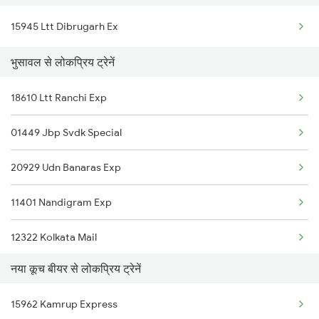
15945 Ltt Dibrugarh Ex
New Cooch Behar to Balugaon Trains
Bhusawal to Narkhed Trains
भुसावल से लोकप्रिय ट्रेनें
New Cooch Behar to Medinipur Trains
Bhusawal to Narsinghpur Trains
18610 Ltt Ranchi Exp
New Cooch Behar to Kalna Trains
01449 Jbp Svdk Special
New Cooch Behar to Ahmedabad Trains
20929 Udn Banaras Exp
New Cooch Behar to Agartala Trains
11401 Nandigram Exp
12322 Kolkata Mail
नया कूच बीयर से लोकप्रिय ट्रेनें
12167 Ltt Banaras Exp
15962 Kamrup Express
04116 Pryj Dadn Spl