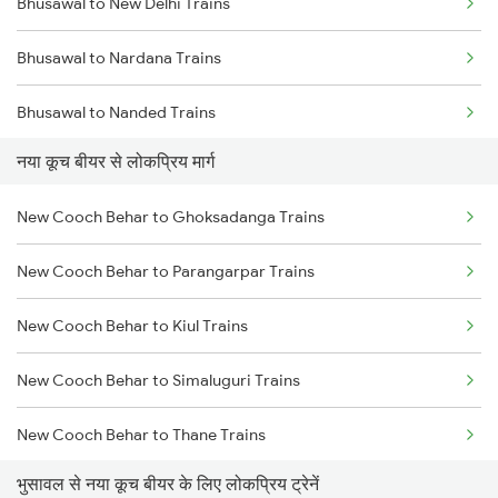
Bhusawal to New Delhi Trains
New Cooch Behar to Raghunathpur Trains
Bhusawal to Nardana Trains
New Cooch Behar to Malda Trains
Bhusawal to Nanded Trains
New Cooch Behar to Farakka Trains
नया कूच बीयर से लोकप्रिय मार्ग
Bhusawal to Farakka Trains
New Cooch Behar to Lumding Trains
New Cooch Behar to Ghoksadanga Trains
Bhusawal to Nagaur Trains
New Cooch Behar to Kolkata Trains
New Cooch Behar to Parangarpar Trains
Bhusawal to Nagpur Trains
New Cooch Behar to Kiul Trains
Bhusawal to Siliguri Trains
New Cooch Behar to Simaluguri Trains
Bhusawal to Nashik Trains
New Cooch Behar to Thane Trains
Bhusawal to Nandura Trains
भुसावल से नया कूच बीयर के लिए लोकप्रिय ट्रेनें
New Cooch Behar to Bareilly Trains
Bhusawal to Naugachia Trains