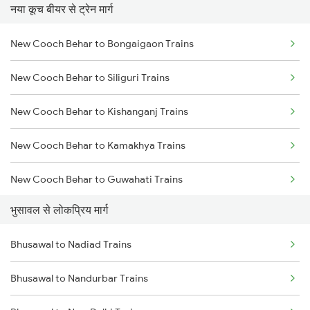
नया कूच बीयर से ट्रेन मार्ग
Chennai to Coimbatore Trains
New Cooch Behar to Bongaigaon Trains
New Cooch Behar to Siliguri Trains
New Cooch Behar to Kishanganj Trains
New Cooch Behar to Kamakhya Trains
New Cooch Behar to Guwahati Trains
भुसावल से लोकप्रिय मार्ग
New Cooch Behar to Alipurduar Trains
Bhusawal to Nadiad Trains
New Cooch Behar to Alipur Duar Trains
Bhusawal to Nandurbar Trains
New Cooch Behar to Rangia Trains