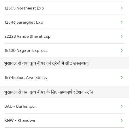
12505 Northeast Exp
12141 Patliputra Exp
12346 Saraighat Exp
22177 Mahanagari Exp
22228 Vande Bharat Exp
19483 Adi Bju Exp
15630 Nagaon Express
1039 Kop Gondia Spl
भुसावल से नया कूच बीयर की ट्रेनों में सीट उपलब्धता
15658 Brahmaputra Exp
1044 Spj Ltt Sf Spl
15945 Seat Availability
15624 Kyq Bgkt Exp
1055 Ltt Gkp Special
भुसावल से नया कूच बीयर के लिए महत्वपूर्ण स्टेशन स्टॉप
17032 Mumbai Exp
BAU - Burhanpur
15903 Dbrg Cdg Exp
KNW - Khandwa
1255 Csmt Ghy Spl