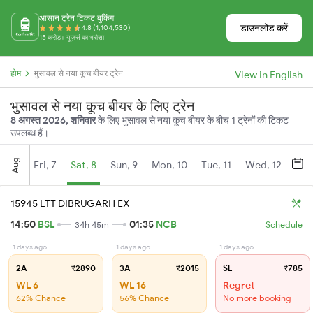
आसान ट्रेन टिकट बुकिंग
डाउनलोड करें
4.8 (1,104,530)
15 करोड़+ यूज़र्स का भरोसा
होम
भुसावल से नया कूच बीयर ट्रेन
View in English
भुसावल से नया कूच बीयर के लिए ट्रेन
8 अगस्त 2026, शनिवार
के लिए भुसावल से नया कूच बीयर के बीच 1 ट्रेनों की टिकट
उपलब्ध हैं।
Aug
Fri, 7
Sat, 8
Sun, 9
Mon, 10
Tue, 11
Wed, 12
Thu
15945 LTT DIBRUGARH EX
14:50
BSL
01:35
NCB
34h 45m
Schedule
1 days ago
1 days ago
1 days ago
2A
₹2890
3A
₹2015
SL
₹785
WL 6
WL 16
Regret
62% Chance
56% Chance
No more booking