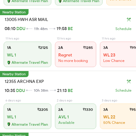
Alternate Travel Plan
Alternate Travel Plan
Nearby Station
13005 HWH ASR MAIL
08:10
DDU
19:58
BE
11h 48m
Schedule
11 hrs ago
13 hrs ago
11 hrs ago
1A
₹2125
2A
₹1285
3A
₹91
WL 1
Regret
WL 23
No more booking
Low Chance
Alternate Travel Plan
Nearby Station
12355 ARCHNA EXP
10:35
DDU
21:13
BE
10h 38m
Schedule
6 days ago
2 days ago
3 days ago
1A
₹2205
2A
₹1330
3A
₹95
WL 1
AVL 1
WL 22
Available
50% Chance
Alternate Travel Plan
Nearby Station