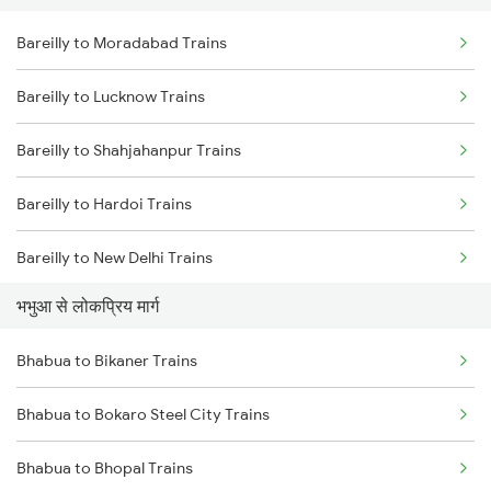
Bareilly to Moradabad Trains
Bhabua to Isri Trains
Bareilly to Lucknow Trains
Bhabua to Dhanbad Trains
Bareilly to Shahjahanpur Trains
Bhabua to Kanpur Trains
Bareilly to Hardoi Trains
Bhabua to Varanasi Trains
Bareilly to New Delhi Trains
Bhabua to Asansol Trains
भभुआ से लोकप्रिय मार्ग
Bareilly to Rampur Trains
Bhabua to Kolkata Trains
Bhabua to Bikaner Trains
Bhabua to Durgapur Trains
Bhabua to Bokaro Steel City Trains
Bhabua to Bhopal Trains