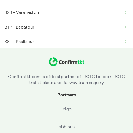
BSB - Varanasi Jn
2229 Lucknow Mail Spl
BTP - Babatpur
2230 Lucknow Mail Spl
KSF - Khalispur
JLL - Jalalganj
ZBD - Zafarabad Jn
Confirmtkt.com is official partner of IRCTC to book IRCTC
train tickets and Railway train enquiry
JNU - Jaunpur Jn
Partners
MIH - Mihrawan
ixigo
KS - Kheta Sarai
abhibus
SHG - Shahganj Jn