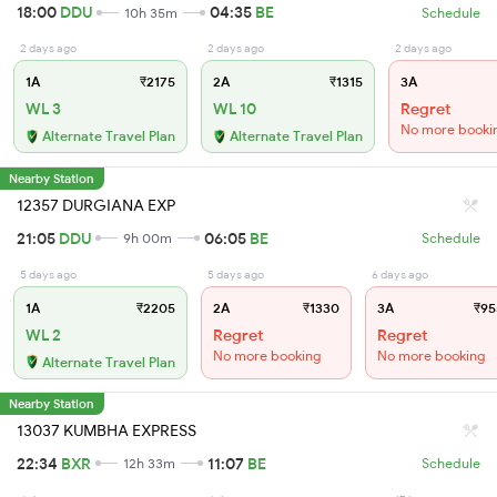
18:00
DDU
04:35
BE
10h 35m
Schedule
2 days ago
2 days ago
2 days ago
1A
₹2175
2A
₹1315
3A
WL 3
WL 10
Regret
No more booki
Alternate Travel Plan
Alternate Travel Plan
Nearby Station
12357 DURGIANA EXP
21:05
DDU
06:05
BE
9h 00m
Schedule
5 days ago
5 days ago
6 days ago
1A
₹2205
2A
₹1330
3A
₹95
WL 2
Regret
Regret
No more booking
No more booking
Alternate Travel Plan
Nearby Station
13037 KUMBHA EXPRESS
22:34
BXR
11:07
BE
12h 33m
Schedule