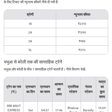
के लिए टिकट की न्यूनतम कीमतें नीचे दी गयी हैं:
श्रेणी
न्यूनतम कीमत
1A
₹2310
2A
₹1395
3A
₹985
SL
₹370
भभुआ से बरेली तक की साप्ताहिक ट्रेनें
भभुआ और बरेली के बीच 1 साप्ताहिक ट्रेनें चलती हैं। नीचे विवरण देखें:
यात्रा
आगमन
ट्रेन का नाम
प्रस्थान
प्रस्थान
प्रारंभिक
गंतव्य
का
का
(नं.)
का दिन
का समय
स्टेशन
स्टेशन
कुल
समय
समय
PRR ANVT
Bhabua
13:09
EXPRESS
Sat
04:37
17:46
Bareilly