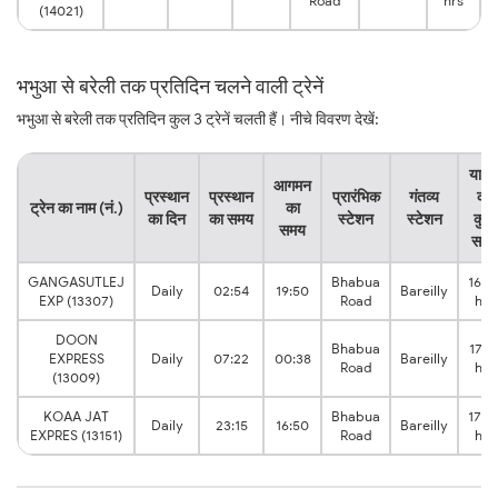
Road
hrs
(14021)
भभुआ से बरेली तक प्रतिदिन चलने वाली ट्रेनें
भभुआ से बरेली तक प्रतिदिन कुल 3 ट्रेनें चलती हैं। नीचे विवरण देखें:
यात्र
आगमन
प्रस्थान
प्रस्थान
प्रारंभिक
गंतव्य
का
ट्रेन का नाम (नं.)
का
का दिन
का समय
स्टेशन
स्टेशन
कुल
समय
समय
GANGASUTLEJ
Bhabua
16:5
Daily
02:54
19:50
Bareilly
EXP (13307)
Road
hrs
DOON
Bhabua
17:1
EXPRESS
Daily
07:22
00:38
Bareilly
Road
hrs
(13009)
KOAA JAT
Bhabua
17:3
Daily
23:15
16:50
Bareilly
EXPRES (13151)
Road
hrs