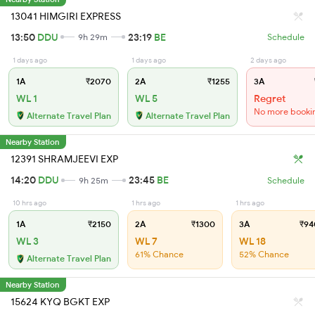
13041 HIMGIRI EXPRESS
13:50
DDU
23:19
BE
9h 29m
Schedule
1 days ago
1 days ago
2 days ago
1A
₹2070
2A
₹1255
3A
WL 1
WL 5
Regret
No more booki
Alternate Travel Plan
Alternate Travel Plan
Nearby Station
12391 SHRAMJEEVI EXP
14:20
DDU
23:45
BE
9h 25m
Schedule
10 hrs ago
1 hrs ago
1 hrs ago
1A
₹2150
2A
₹1300
3A
₹94
WL 3
WL 7
WL 18
61% Chance
52% Chance
Alternate Travel Plan
Nearby Station
15624 KYQ BGKT EXP