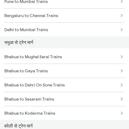
Pune to Mumbai Trains
Bengaluru to Chennai Trains
Delhi to Mumbai Trains
भभुआ से ट्रेन मार्ग
Mumbai to Pune Trains
Bhabua to Mughal Sarai Trains
Delhi to Jammu Trains
Bhabua to Gaya Trains
Mumbai to Delhi Trains
Bhabua to Dehri On Sone Trains
Mumbai to Goa Trains
Bhabua to Sasaram Trains
Chennai to Coimbatore Trains
Bhabua to Koderma Trains
बरेली से ट्रेन मार्ग
Bhabua to Gomoh Trains