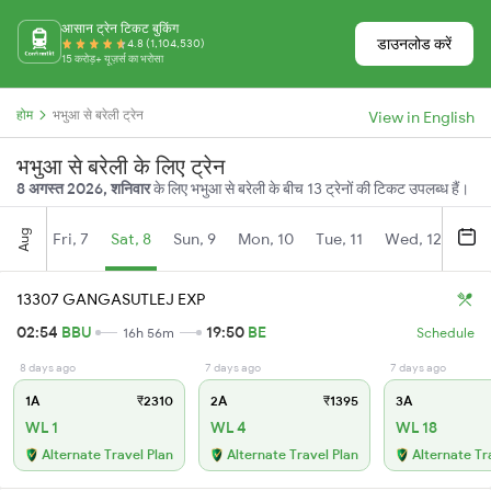
आसान ट्रेन टिकट बुकिंग
डाउनलोड करें
4.8 (1,104,530)
15 करोड़+ यूज़र्स का भरोसा
होम
भभुआ से बरेली ट्रेन
View in English
भभुआ से बरेली के लिए ट्रेन
8 अगस्त 2026, शनिवार
के लिए भभुआ से बरेली के बीच 13 ट्रेनों की टिकट उपलब्ध हैं।
Aug
Fri, 7
Sat, 8
Sun, 9
Mon, 10
Tue, 11
Wed, 12
Thu
13307 GANGASUTLEJ EXP
02:54
BBU
19:50
BE
16h 56m
Schedule
8 days ago
7 days ago
7 days ago
1A
₹2310
2A
₹1395
3A
WL 1
WL 4
WL 18
Alternate Travel Plan
Alternate Travel Plan
Alternate Tr