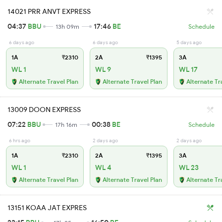
14021 PRR ANVT EXPRESS
04:37
BBU
17:46
BE
13h 09m
Schedule
6 days ago
6 days ago
5 days ago
1A
₹2310
2A
₹1395
3A
WL 1
WL 9
WL 17
Alternate Travel Plan
Alternate Travel Plan
Alternate Tr
13009 DOON EXPRESS
07:22
BBU
00:38
BE
17h 16m
Schedule
6 hrs ago
2 days ago
2 days ago
1A
₹2310
2A
₹1395
3A
WL 1
WL 4
WL 23
Alternate Travel Plan
Alternate Travel Plan
Alternate Tr
13151 KOAA JAT EXPRES