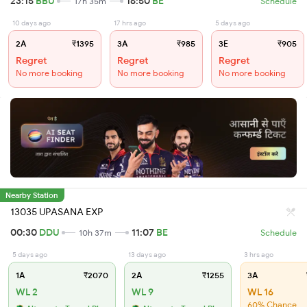
23:15
BBU
16:50
BE
17h 35m
Schedule
10 days ago
17 hrs ago
5 days ago
2A
₹1395
3A
₹985
3E
₹905
Regret
Regret
Regret
No more booking
No more booking
No more booking
Nearby Station
13035 UPASANA EXP
00:30
DDU
11:07
BE
10h 37m
Schedule
5 days ago
13 days ago
3 hrs ago
1A
₹2070
2A
₹1255
3A
WL 2
WL 9
WL 16
60% Chance