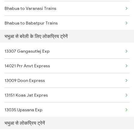
Bhabua to Varanasi Trains
Bhabua to Babatpur Trains
भभुआ से बरेली के लिए लोकप्रिय ट्रेनें
Bhabua to Bhavnagar Trains
13307 Gangasutlej Exp
Bhabua to Kanpur Trains
14021 Prr Anvt Express
Bhabua to Cuttack Trains
13009 Doon Express
Bhabua to Mughal Sarai Trains
13151 Koaa Jat Expres
Bhabua to Durgauti Trains
13035 Upasana Exp
Bhabua to Durgapur Trains
भभुआ से लोकप्रिय ट्रेनें
13005 Hwh Asr Mail
Bhabua to Dhanbad Trains