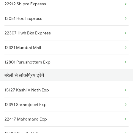
22912 Shipra Express
12355 Archna Exp
13051 Hool Express
13041 Himgiri Express
22307 Hwh Bkn Express
12391 Shramjeevi Exp
12321 Mumbai Mail
15624 Kyq Bgkt Exp
12801 Purushottam Exp
12357 Durgiana Exp
बरेली से लोकप्रिय ट्रेनें
13037 Kumbha Express
15127 Kashi V Nath Exp
14003 Mldt Ndls Exp
12391 Shramjeevi Exp
22417 Mahamana Exp