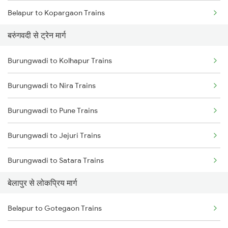
Belapur to Kopargaon Trains
बरुंगवदी से ट्रेन मार्ग
Belapur to Bhusawal Trains
Burungwadi to Kolhapur Trains
Belapur to Jalgaon Trains
Burungwadi to Nira Trains
Belapur to Itarsi Trains
Burungwadi to Pune Trains
Belapur to Agra Trains
Burungwadi to Jejuri Trains
Belapur to Bhopal Trains
Burungwadi to Satara Trains
Belapur to Jhansi Trains
बेलापुर से लोकप्रिय मार्ग
Burungwadi to Manmad Trains
Belapur to New Delhi Trains
Belapur to Gotegaon Trains
Burungwadi to Shegaon Trains