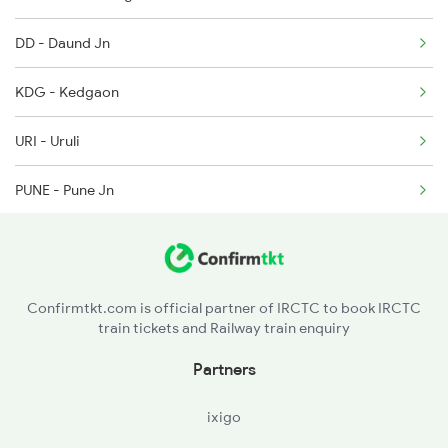
2136 Pune Festival Sp
DD - Daund Jn
2149 Pune Dnr Spl
KDG - Kedgaon
2150 Dnr Pune Special
URI - Uruli
PUNE - Pune Jn
GPR - Ghorpuri
JJR - Jejuri
Confirmtkt.com is official partner of IRCTC to book IRCTC
train tickets and Railway train enquiry
NIRA - Nira
Partners
LNN - Lonand
ixigo
WTR - Wathar