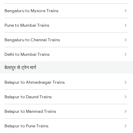
Bengaluru to Mysore Trains
Pune to Mumbai Trains
Bengaluru to Chennai Trains
Delhi to Mumbai Trains
बेलापुर से ट्रेन मार्ग
Mumbai to Pune Trains
Belapur to Ahmednagar Trains
Delhi to Jammu Trains
Belapur to Daund Trains
Mumbai to Delhi Trains
Belapur to Manmad Trains
Mumbai to Goa Trains
Belapur to Pune Trains
Chennai to Coimbatore Trains