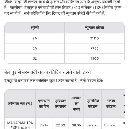
कीमत, यात्रा की तारीख, कोच के प्रकार और व्यक्तिगत पसंद के अनुसार बदलती रहती
है। यात्रीगण, बेलापुर से बरुंगवदी की ट्रेन टिकट ₹310 से लेकर ₹1120 के बीच प्राप्त
कर सकते हैं। सभी श्रेणियों के लिए टिकट की न्यूनतम कीमतें नीचे दी गयी हैं:
श्रेणी
न्यूनतम कीमत
2A
₹1110
3A
₹785
SL
₹300
बेलापुर से बरुंगवदी तक प्रतिदिन चलने वाली ट्रेनें
बेलापुर से बरुंगवदी तक प्रतिदिन कुल 1 ट्रेनें चलती हैं। नीचे विवरण देखें:
यात्
आगमन
प्रस्थान
प्रस्थान
प्रारंभिक
गंतव्य
का
ट्रेन का नाम (नं.)
का
का दिन
का समय
स्टेशन
स्टेशन
कु
समय
सम
MAHARASHTRA
10:
Daily
22:30
08:35
Belapur
Bhilavdi
EXP (11040)
hr