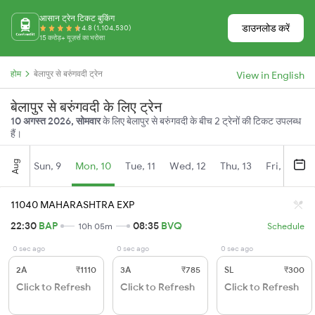
आसान ट्रेन टिकट बुकिंग
डाउनलोड करें
4.8 (1,104,530)
15 करोड़+ यूज़र्स का भरोसा
होम
बेलापुर से बरुंगवदी ट्रेन
View in English
बेलापुर से बरुंगवदी के लिए ट्रेन
10 अगस्त 2026, सोमवार
के लिए बेलापुर से बरुंगवदी के बीच 2 ट्रेनों की टिकट उपलब्ध
हैं।
Aug
Sun, 9
Mon, 10
Tue, 11
Wed, 12
Thu, 13
Fri, 14
S
11040 MAHARASHTRA EXP
22:30
BAP
08:35
BVQ
10h 05m
Schedule
0 sec ago
0 sec ago
0 sec ago
2A
₹1110
3A
₹785
SL
₹300
Click to Refresh
Click to Refresh
Click to Refresh