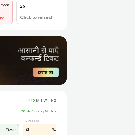
₹770
2S
Click to refresh
ing
S
M
T
W
T
F
S
19054 Running Status
10 hrs ago
₹1790
SL
₹695