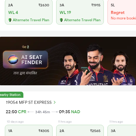
2A
₹2630
3A
₹1915
SL
WL 4
WL 19
Regret
No more book
Alternate Travel Plan
Alternate Travel Plan
earby Station
19054 MFP ST EXPRESS
22:50
CPR
09:35
NAD
34h 45m
10 days ago
11 hrs ago
11 hrs ago
1A
₹4305
2A
₹2565
3A