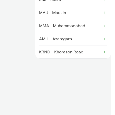
2903 Mmct Asr Spl
MAU - Mau Jn
2904 Goldn Temple Spl
MMA - Muhammadabad
2925 Bdts Asr Spl
AMH - Azamgarh
2926 Paschim Exp Spl
KRND - Khorason Road
SHG - Shahganj Jn
MLPR - Malipur
ABP - Akbarpur Jn
GGJ - Goshainganj