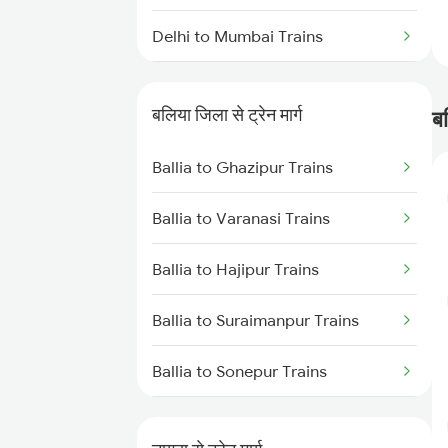
Delhi to Mumbai Trains
Mumbai to Pune Trains
बलिया जिला से ट्रेन मार्ग
ब
Delhi to Jammu Trains
Ballia to Ghazipur Trains
Mumbai to Delhi Trains
Ballia to Varanasi Trains
Mumbai to Goa Trains
Ballia to Hajipur Trains
Chennai to Coimbatore Trains
Ballia to Suraimanpur Trains
Ballia to Sonepur Trains
Ballia to Aunrihar Trains