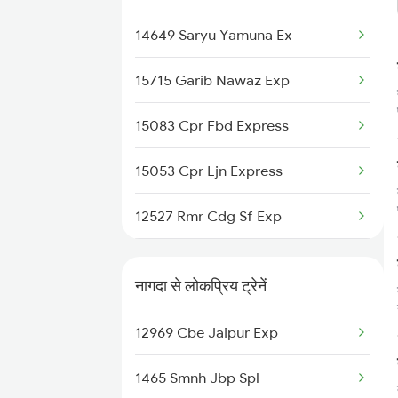
Ballia to Unnao Trains
14649 Saryu Yamuna Ex
Ballia to Phephna Trains
15715 Garib Nawaz Exp
Ballia to Patna Trains
15083 Cpr Fbd Express
15053 Cpr Ljn Express
12527 Rmr Cdg Sf Exp
20503 Rajdhani Exp
नागदा से लोकप्रिय ट्रेनें
1062 Jyg Ltt Spl
12969 Cbe Jaipur Exp
2503 Dbrg Ndls Raj
1465 Smnh Jbp Spl
2504 Ndls Dbrgraj Spl