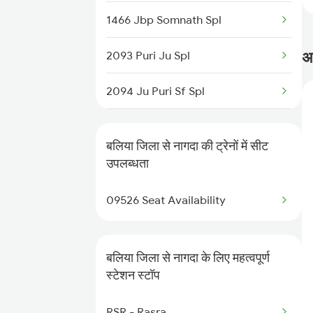
1466 Jbp Somnath Spl
2505 Dbrg Ndls Raj
अक
2093 Puri Ju Spl
2506 Dbrg Rjdhni Spl
2094 Ju Puri Sf Spl
2561 Jyg Ndls Spl
2243 Cnb Bdts Sf Spl
2562 Swatantrta S Spl
बलिया जिला से नागदा की ट्रेनों में सीट
2244 Bdts Kanpur Spl
उपलब्धता
2669 Mas Cpr Exp
2415 Indb Ndls Spl
09526 Seat Availability
2670 Gangakaveri Spl
2416 Ndls Indb Spl
बलिया जिला से नागदा के लिए महत्वपूर्ण
2459 Ju Indb Sf Spl
स्टेशन स्टॉप
2460 Indb Ju Sup Spl
RSR - Rasra