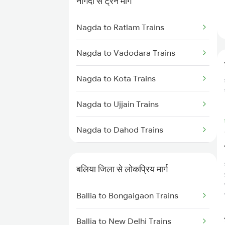
नागदा से ट्रेन मार्ग
Ballia to Mau Trains
Nagda to Ratlam Trains
Ballia to Muzaffarpur Trains
Nagda to Vadodara Trains
Ballia to Lucknow Trains
Nagda to Kota Trains
Ballia to Azamgarh Trains
Nagda to Ujjain Trains
Nagda to Dahod Trains
Nagda to Meghnagar Trains
बलिया जिला से लोकप्रिय मार्ग
Nagda to Surat Trains
Ballia to Bongaigaon Trains
Ballia to New Delhi Trains