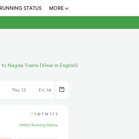
 RUNNING STATUS
MORE
a to Nagda Trains (View in English)
Thu, 13
Fri, 14
S
M
T
W
T
F
S
09526 Running Status