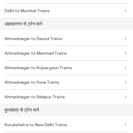
Delhi to Mumbai Trains
अहमदनगर से ट्रेन मार्ग
Mumbai to Pune Trains
Ahmednagar to Daund Trains
Delhi to Jammu Trains
Ahmednagar to Manmad Trains
Mumbai to Delhi Trains
Ahmednagar to Kopargaon Trains
Mumbai to Goa Trains
Ahmednagar to Pune Trains
Chennai to Coimbatore Trains
Ahmednagar to Belapur Trains
कुरुक्षेत्र से ट्रेन मार्ग
Ahmednagar to Bhusawal Trains
Kurukshetra to New Delhi Trains
Ahmednagar to Itarsi Trains