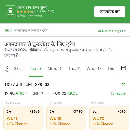
आसान ट्रेन टिकट बुकिंग
डाउनलोड करें
4.8 (1,104,530)
15 करोड़+ यूज़र्स का भरोसा
होम
अहमदनगर से कुरुक्षेत्र ट्रेन
View in English
अहमदनगर से कुरुक्षेत्र के लिए ट्रेन
9 अगस्त 2026, रविवार
के लिए अहमदनगर से कुरुक्षेत्र के बीच 1 ट्रेनों की टिकट
उपलब्ध हैं।
Aug
Sat, 8
Sun, 9
Mon, 10
Tue, 11
Wed, 12
Thu, 13
Fr
11077 JHELUM EXPRESS
19:45
ANG
00:02
KKDE
28h 17m
Schedule
4 days ago
13 hrs ago
8 hrs ago
2A
₹2565
3A
₹1790
SL
₹695
WL 19
WL 48
WL 70
66% Chance
49% Chance
46% Chance