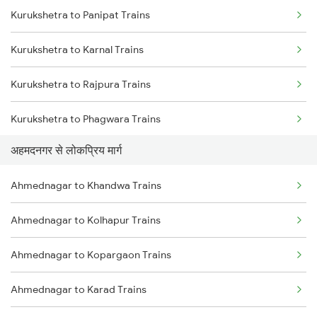
Kurukshetra to Panipat Trains
Ahmednagar to Khandwa Trains
Kurukshetra to Karnal Trains
Ahmednagar to Jalgaon Trains
Kurukshetra to Rajpura Trains
Ahmednagar to Bhopal Trains
Kurukshetra to Phagwara Trains
Ahmednagar to Akola Trains
अहमदनगर से लोकप्रिय मार्ग
Kurukshetra to Jalandhar Trains
Ahmednagar to Khandwa Trains
Ahmednagar to Kolhapur Trains
Ahmednagar to Kopargaon Trains
Ahmednagar to Karad Trains