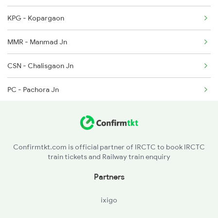
KPG - Kopargaon
2005 Kalka Shtbdi Spl
MMR - Manmad Jn
2006 Kalka Shtbdi Spl
CSN - Chalisgaon Jn
2011 Klk Shatbdi Spl
PC - Pachora Jn
2012 Klk Shtbdi Spl
JL - Jalgaon Jn
2057 Uhl Janstb Spl
BSL - Bhusaval Jn
2058 Jan Shatbdi Spl
Confirmtkt.com is official partner of IRCTC to book IRCTC
train tickets and Railway train enquiry
BAU - Burhanpur
Partners
KNW - Khandwa
ixigo
CAER - Chhanera