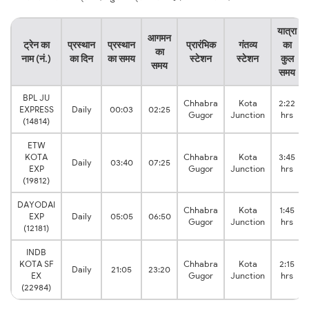
यात्रा
आगमन
ट्रेन का
प्रस्थान
प्रस्थान
प्रारंभिक
गंतव्य
का
का
नाम (नं.)
का दिन
का समय
स्टेशन
स्टेशन
कुल
समय
समय
BPL JU
Chhabra
Kota
2:22
EXPRESS
Daily
00:03
02:25
Gugor
Junction
hrs
(14814)
ETW
KOTA
Chhabra
Kota
3:45
Daily
03:40
07:25
EXP
Gugor
Junction
hrs
(19812)
DAYODAI
Chhabra
Kota
1:45
EXP
Daily
05:05
06:50
Gugor
Junction
hrs
(12181)
INDB
KOTA SF
Chhabra
Kota
2:15
Daily
21:05
23:20
EX
Gugor
Junction
hrs
(22984)