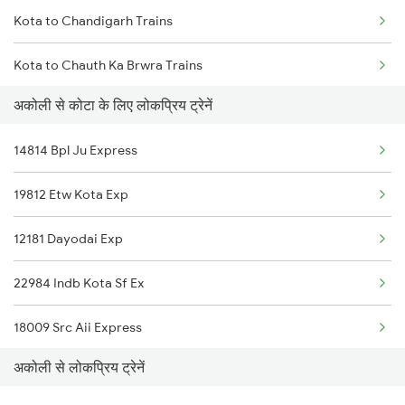
Kota to Chandigarh Trains
Acholi to Ajmer Trains
Kota to Chauth Ka Brwra Trains
Acholi to Baran Trains
अकोली से कोटा के लिए लोकप्रिय ट्रेनें
Kota to Kozhikode Trains
Acholi to Bina Trains
14814 Bpl Ju Express
Kota to Chau Mahla Trains
Acholi to Bhopal Trains
19812 Etw Kota Exp
Kota to Kanpur Trains
12181 Dayodai Exp
Kota to Chengannur Trains
22984 Indb Kota Sf Ex
Kota to Champa Trains
18009 Src Aii Express
अकोली से लोकप्रिय ट्रेनें