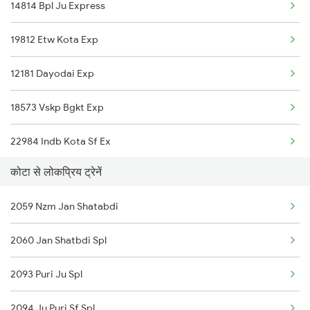
14814 Bpl Ju Express
19812 Etw Kota Exp
12181 Dayodai Exp
18573 Vskp Bgkt Exp
22984 Indb Kota Sf Ex
कोटा से लोकप्रिय ट्रेनें
2281 Jbp Aii Special
2059 Nzm Jan Shatabdi
2282 Aii Jbp Spl
2060 Jan Shatbdi Spl
2299 Kota Indb Sf Spl
2093 Puri Ju Spl
2300 Indb Kota Sf Sp
2094 Ju Puri Sf Spl