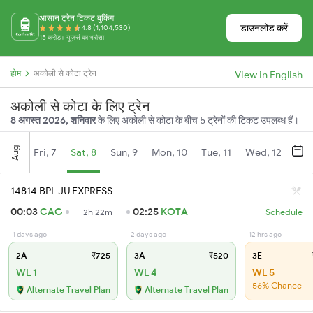
आसान ट्रेन टिकट बुकिंग
डाउनलोड करें
4.8 (1,104,530)
15 करोड़+ यूज़र्स का भरोसा
होम
अकोली से कोटा ट्रेन
View in English
अकोली से कोटा के लिए ट्रेन
8 अगस्त 2026, शनिवार
के लिए अकोली से कोटा के बीच 5 ट्रेनों की टिकट उपलब्ध हैं।
Aug
Fri, 7
Sat, 8
Sun, 9
Mon, 10
Tue, 11
Wed, 12
Thu
14814 BPL JU EXPRESS
00:03
CAG
02:25
KOTA
2h 22m
Schedule
1 days ago
2 days ago
12 hrs ago
2A
₹725
3A
₹520
3E
WL 1
WL 4
WL 5
56% Chance
Alternate Travel Plan
Alternate Travel Plan