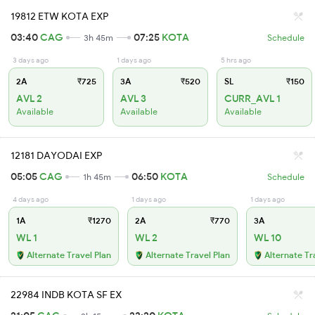
19812 ETW KOTA EXP
03:40
CAG
07:25
KOTA
3h 45m
Schedule
3 days ago
1 days ago
5 hrs ago
2A
₹725
3A
₹520
SL
₹150
AVL 2
AVL 3
CURR_AVL 1
Available
Available
Available
12181 DAYODAI EXP
05:05
CAG
06:50
KOTA
1h 45m
Schedule
4 days ago
1 days ago
1 days ago
1A
₹1270
2A
₹770
3A
WL 1
WL 2
WL 10
Alternate Travel Plan
Alternate Travel Plan
Alternate Tr
22984 INDB KOTA SF EX