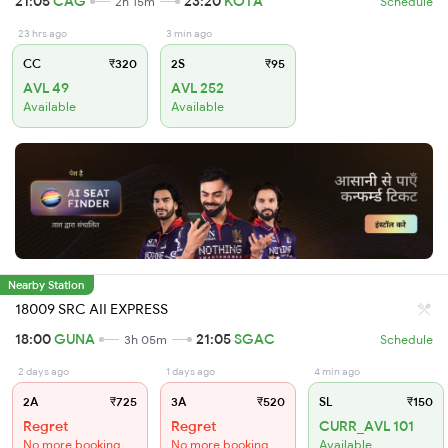
21:05
CAG
23:20
KOTA
2h 15m
Schedule
23 hrs ago
3 min ago
CC
₹320
2S
₹95
AVL 49
AVL 252
Available
Available
Nearby Station
18009 SRC AII EXPRESS
18:00
GUNA
21:05
SGAC
3h 05m
Schedule
2 days ago
1 days ago
4 min ago
2A
₹725
3A
₹520
SL
₹150
Regret
Regret
CURR_AVL 101
No more booking
No more booking
Available