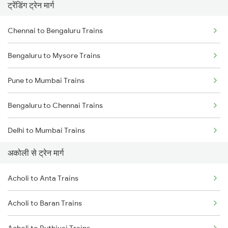
ट्रेंडिंग ट्रेन मार्ग
Chennai to Bengaluru Trains
Bengaluru to Mysore Trains
Pune to Mumbai Trains
Bengaluru to Chennai Trains
Delhi to Mumbai Trains
अकोली से ट्रेन मार्ग
Mumbai to Pune Trains
Acholi to Anta Trains
Delhi to Jammu Trains
Acholi to Baran Trains
Mumbai to Delhi Trains