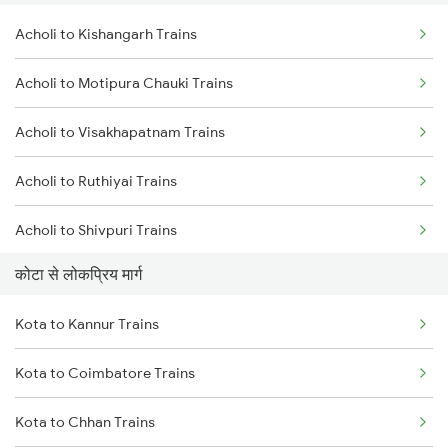
Acholi to Kishangarh Trains
Acholi to Bhopal Trains
Acholi to Motipura Chauki Trains
Acholi to Visakhapatnam Trains
Acholi to Ruthiyai Trains
Acholi to Shivpuri Trains
कोटा से लोकप्रिय मार्ग
Acholi to Guna Trains
Kota to Kannur Trains
Acholi to Anta Trains
Kota to Coimbatore Trains
Acholi to Durg Trains
Kota to Chhan Trains
Acholi to Biaora Trains