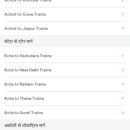
Acholi to Ruthiyai Trains
Mumbai to Goa Trains
Acholi to Guna Trains
Chennai to Coimbatore Trains
Acholi to Jaipur Trains
कोटा से ट्रेन मार्ग
Acholi to Katni Trains
Kota to Vadodara Trains
Acholi to Jabalpur Trains
Kota to New Delhi Trains
Acholi to Indargarh Trains
Kota to Ratlam Trains
Acholi to Indore Trains
Kota to Thane Trains
Acholi to Durg Trains
Kota to Surat Trains
Acholi to Dewas Trains
अकोली से लोकप्रिय मार्ग
Acholi to Bina Trains