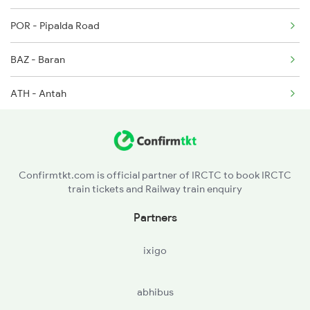
POR - Pipalda Road
2300 Indb Kota Sf Sp
BAZ - Baran
2401 Kota Ddn Spl
ATH - Antah
DXD - Digod
Confirmtkt.com is official partner of IRCTC to book IRCTC
train tickets and Railway train enquiry
Partners
ixigo
abhibus